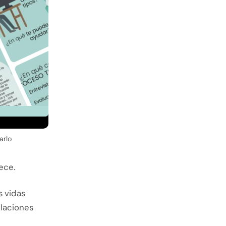
arlo
ece.
s vidas
elaciones