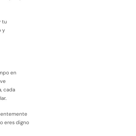
 tu
 y
empo en
 ve
a, cada
ar.
icientemente
no eres digno