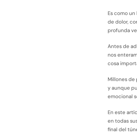
Es como un 
de dolor, c
profunda ve
Antes de ad
nos enteram
cosa importa
Millones de 
y aunque pu
emocional so
En este artí
en todas su
final del túne