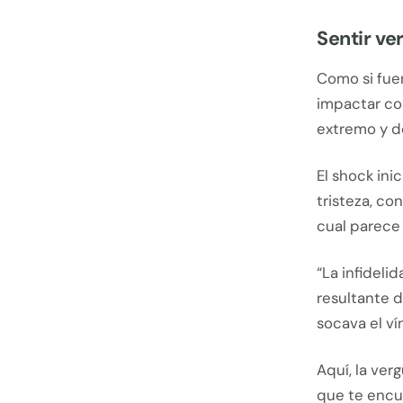
Sentir ve
Como si fuer
impactar co
extremo y d
El shock ini
tristeza, co
cual parece
“La infideli
resultante d
socava el ví
Aquí, la ver
que te encu