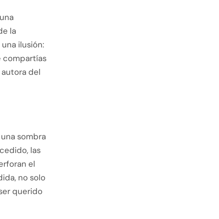
 una
de la
una ilusión:
e compartías
 autora del
o una sombra
cedido, las
erforan el
ida, no solo
 ser querido