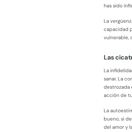
has sido inf
La vergüenz
capacidad p
vulnerable,
Las cicatr
La infidelid
sanar. La co
destrozada 
acción de tu
La autoestim
bueno, si de
del amor y l