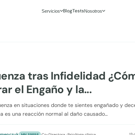
Blog
Tests
Servicios
Nosotros
enza tras Infidelidad ¿Có
r el Engaño y la...
üenza en situaciones donde te sientes engañado y de
ja es una reacción normal al daño causado...
umenczuk
13
·
Co-Directora · Psicóloga clínica
MN 59898