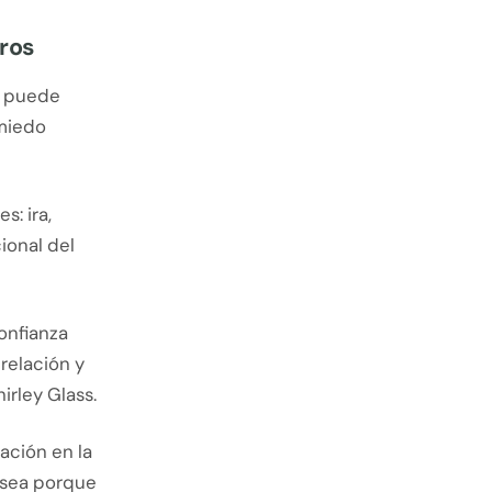
tros
ad puede
 miedo
: ira,
ional del
confianza
relación y
irley Glass.
uación en la
 sea porque