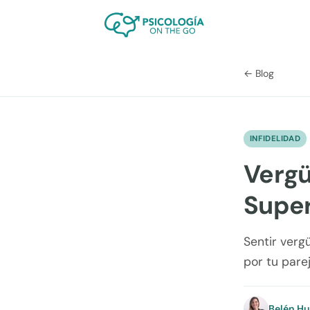
← Blog
INFIDELIDAD
Vergü
Supera
Sentir verg
por tu pare
Belén H