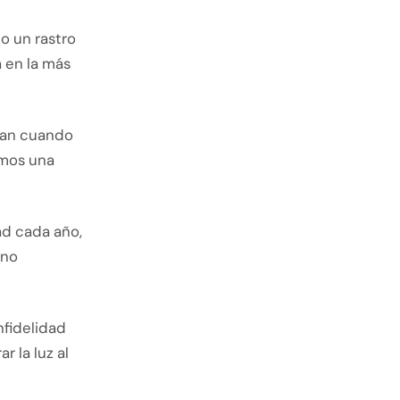
o un rastro
 en la más
tan cuando
emos una
ad cada año,
ino
nfidelidad
 la luz al