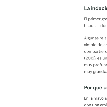
La indeci
El primer gr
hacer: si de
Algunas rel
simple dejar
compartiero
(2015), es u
muy profundo
muy grande.
Por qué u
En la mayor
con una ami