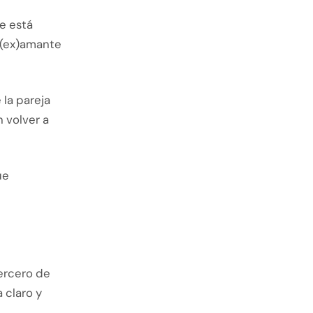
ue está
u (ex)amante
la pareja
n volver a
ue
tercero de
 claro y