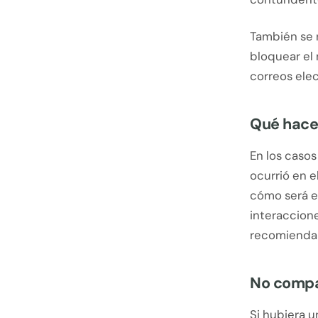
También se 
bloquear el 
correos elec
Qué hacer
En los caso
ocurrió en e
cómo será e
interaccione
recomienda e
No compa
Si hubiera u