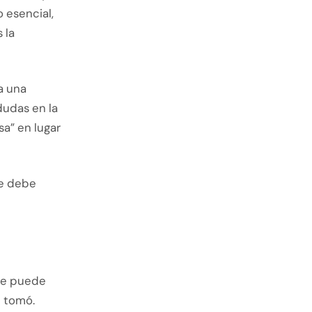
 esencial,
 la
 a una
dudas en la
a” en lugar
te debe
que puede
e tomó.