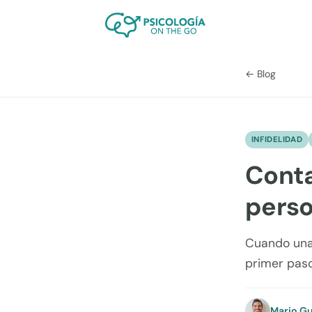
← Blog
INFIDELIDAD
Conta
pers
Cuando una 
primer paso
Mario Gu