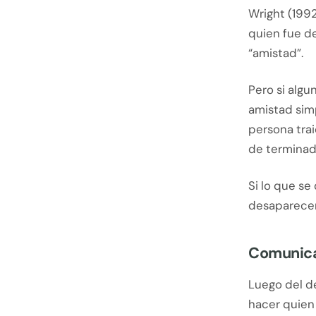
Wright (199
quien fue d
“amistad”.
Pero si algu
amistad simp
persona trai
de terminad
Si lo que se
desaparecer
Comunicar
Luego del d
hacer quien 