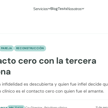
Blog
Tests
Servicios
Nosotros
PAREJA
RECONSTRUCCIÓN
cto cero con la tercera
ona
infidelidad es descubierta y quien fue infiel decide qu
 clínico es el contacto cero con quien fue el amante.
erra
11 de se
·
Co-Director · Psicólogo clínico
MN 72425