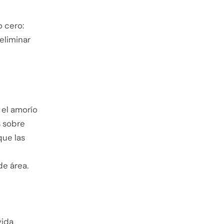
 cero:
eliminar
 el amorío
s sobre
que las
de área.
vida