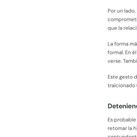
Por un lado,
comprometido
que la relac
La forma má
formal. En é
verse. Tamb
Este gesto d
traicionado 
Detenien
Es probable 
retomar la h
contundente