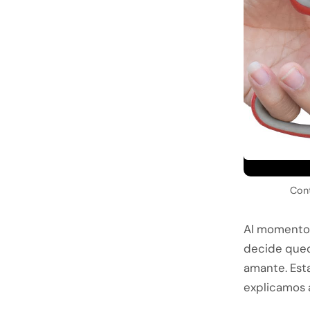
Cont
Al momento e
decide qued
amante. Esta
explicamos 