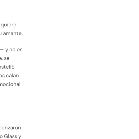
 quiere
su amante.
— y no es
a, se
stelló
os calan
emocional
omenzaron
o Glass y