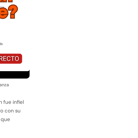
ianza
fue infiel
ro con su
s que