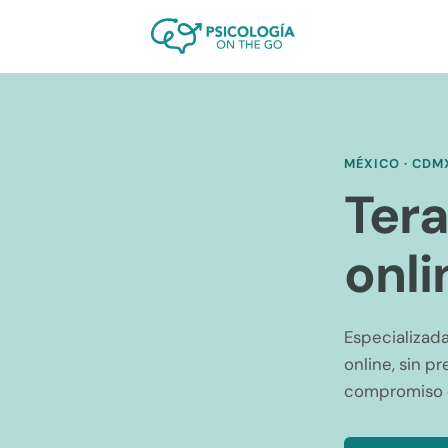
MÉXICO · CDM
Tera
onli
Especializada
online, sin p
compromiso d