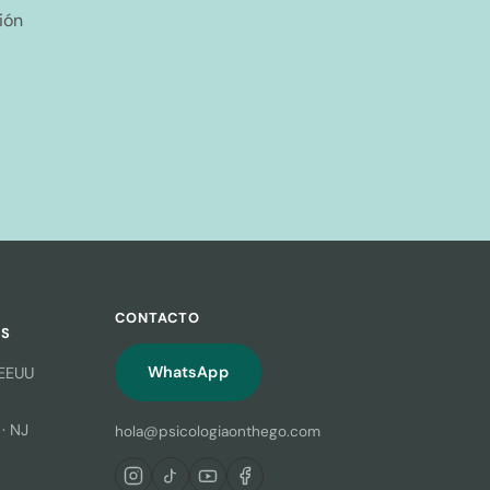
ión
CONTACTO
OS
WhatsApp
 EEUU
· NJ
hola@psicologiaonthego.com