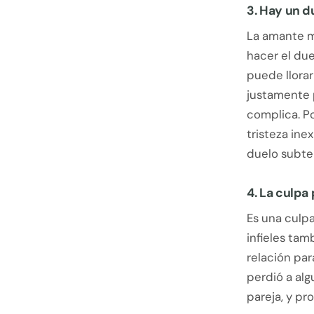
3. Hay un d
La amante mu
hacer el du
puede llorarl
justamente p
complica. P
tristeza ine
duelo subte
4. La culpa
Es una culpa
infieles ta
relación par
perdió a alg
pareja, y pr