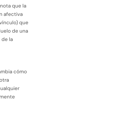
 nota que la
ón afectiva
 vínculo) que
 duelo de una
 de la
 cambia cómo
otra
cualquier
amente