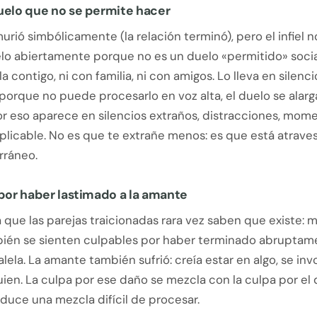
uelo que no se permite hacer
rió simbólicamente (la relación terminó), pero el infiel 
elo abiertamente porque no es un duelo «permitido» soci
a contigo, ni con familia, ni con amigos. Lo lleva en silencio
orque no puede procesarlo en voz alta, el duelo se alarg
or eso aparece en silencios extraños, distracciones, mom
xplicable. No es que te extrañe menos: es que está atrav
rráneo.
 por haber lastimado a la amante
 que las parejas traicionadas rara vez saben que existe:
mbién se sienten culpables por haber terminado abruptam
alela. La amante también sufrió: creía estar en algo, se inv
uien. La culpa por ese daño se mezcla con la culpa por el 
oduce una mezcla difícil de procesar.