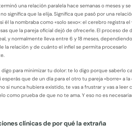
 terminó una relación paralela hace semanas o meses y se
no significa que la elija. Significa que pasó por una relaci
si él la nombraba como «solo sexo»: el cerebro registra el
osas que la pareja oficial dejó de ofrecerle. El proceso de
eal, y normalmente lleva entre 6 y 18 meses, dependiendo
e la relación y de cuánto el infiel se permita procesarlo
e.
o digo para minimizar tu dolor: te lo digo porque saberlo
i esperás que de un día para el otro tu pareja «borre» a la 
 si nunca hubiera existido, te vas a frustrar y vas a leer 
elo como prueba de que no te ama. Y eso no es necesari
ciones clínicas de por qué la extraña