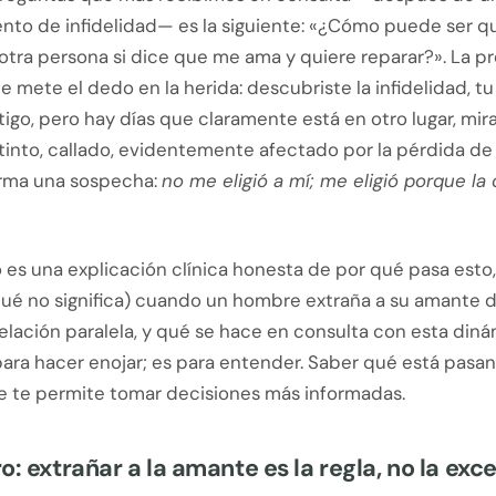
nto de infidelidad— es la siguiente: «¿Cómo puede ser q
 otra persona si dice que me ama y quiere reparar?». La p
 mete el dedo en la herida: descubriste la infidelidad, tu
go, pero hay días que claramente está en otro lugar, mir
tinto, callado, evidentemente afectado por la pérdida de
irma una sospecha:
no me eligió a mí; me eligió porque la 
o es una explicación clínica honesta de por qué pasa esto
y qué no significa) cuando un hombre extraña a su amante
relación paralela, y qué se hace en consulta con esta diná
para hacer enojar; es para entender. Saber qué está pasa
e te permite tomar decisiones más informadas.
o: extrañar a la amante es la regla, no la exc