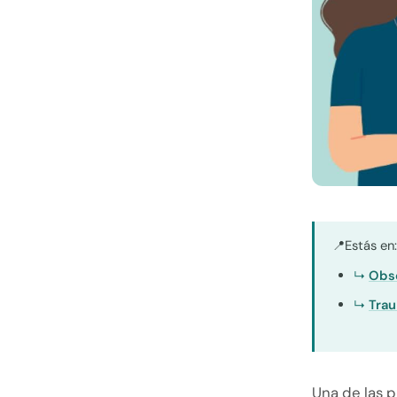
Estás en
📍
Obse
Trau
Una de las 