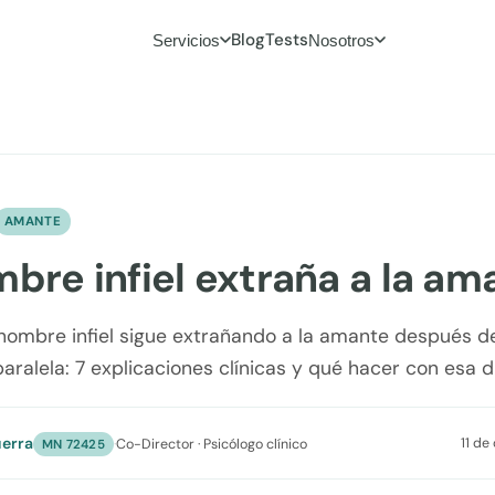
Blog
Tests
Servicios
Nosotros
AMANTE
mbre infiel extraña a la am
hombre infiel sigue extrañando a la amante después d
 paralela: 7 explicaciones clínicas y qué hacer con esa 
erra
11 de
·
Co-Director · Psicólogo clínico
MN 72425