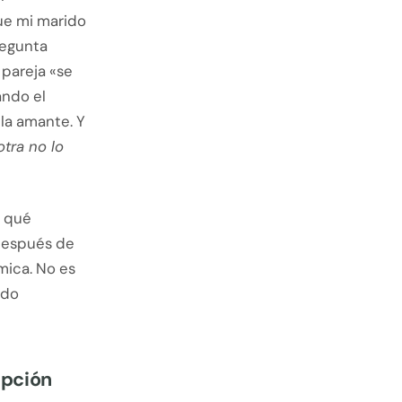
ue mi marido
regunta
 pareja «se
ando el
 la amante. Y
otra no lo
, qué
 después de
mica. No es
ndo
epción