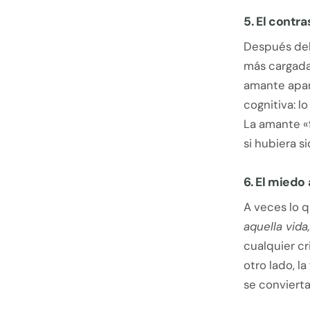
5. El contr
Después del 
más cargada
amante apare
cognitiva: 
La amante «
si hubiera si
6. El miedo 
A veces lo q
aquella vida
cualquier cr
otro lado, l
se convierta