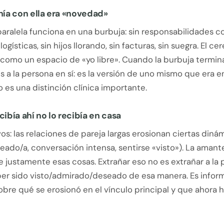
enía con ella era «novedad»
paralela funciona en una burbuja: sin responsabilidades co
ogísticas, sin hijos llorando, sin facturas, sin suegra. El ce
como un espacio de «yo libre». Cuando la burbuja termina
s a la persona en sí: es la versión de uno mismo que era e
o es una distinción clínica importante.
cibía ahí no lo recibía en casa
vos: las relaciones de pareja largas erosionan ciertas diná
eado/a, conversación intensa, sentirse «visto»). La aman
 justamente esas cosas. Extrañar eso no es extrañar a la 
ber sido visto/admirado/deseado de esa manera. Es infor
 sobre qué se erosionó en el vínculo principal y que ahora 