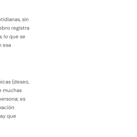
tidianas, sin
rebro registra
, lo que se
n esa
micas (deseo,
te muchas
persona; es
mación
hay que