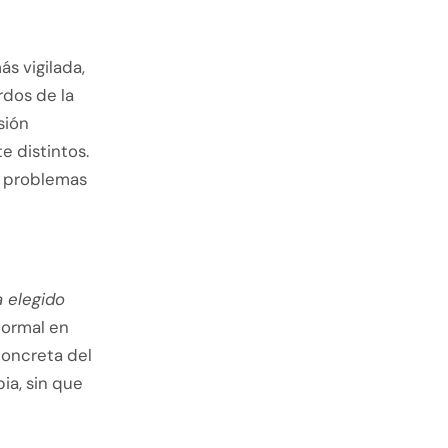
s vigilada,
dos de la
sión
 distintos.
s problemas
a elegido
normal en
concreta del
pia, sin que