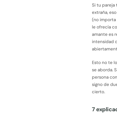
Si tu pareja
extraña, eso 
(no importa 
le ofrecía c
amante es r
intensidad d
abiertament
Esto no te l
se aborda. S
persona como
signo de du
cierto.
7 explica