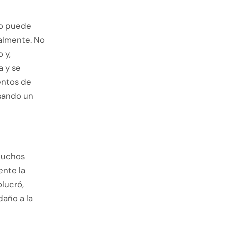
no puede
almente. No
 y,
a y se
entos de
esando un
 muchos
ente la
olucró,
daño a la