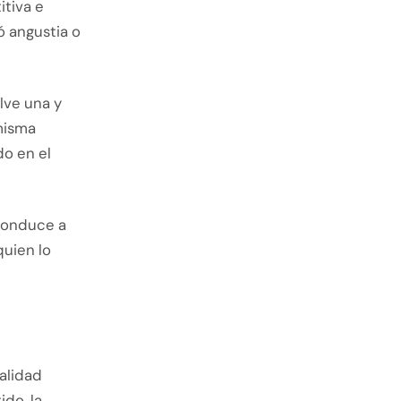
itiva e
ó angustia o
lve una y
 misma
do en el
conduce a
quien lo
ealidad
ido, la