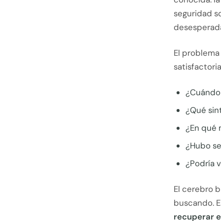
seguridad so
desesperada
El problema
satisfactoria
¿Cuándo
¿Qué sin
¿En qué 
¿Hubo se
¿Podría v
El cerebro b
buscando. Es
recuperar e