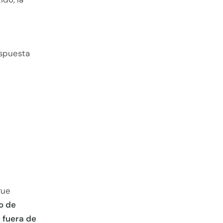
espuesta
gue
o de
 fuera de