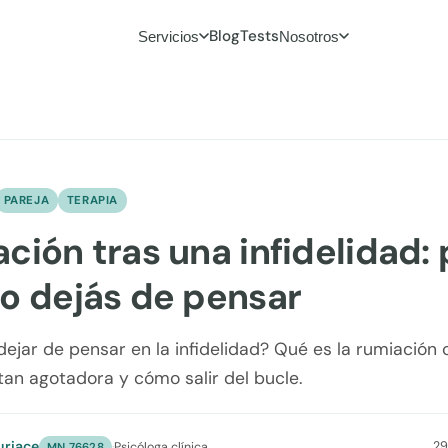
Blog
Tests
Servicios
Nosotros
PAREJA
TERAPIA
ción tras una infidelidad: 
o dejás de pensar
ejar de pensar en la infidelidad? Qué es la rumiación c
tan agotadora y cómo salir del bucle.
uriace
29
·
Psicóloga clínica
MN 76628