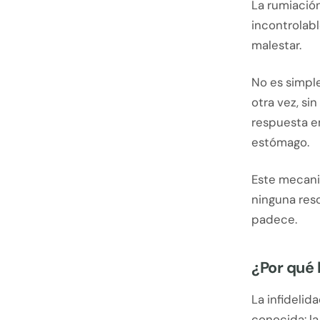
La rumiación
incontrolab
malestar.
No es simpl
otra vez, si
respuesta e
estómago.
Este mecani
ninguna reso
padece.
¿Por qué 
La infidelid
conocida: la