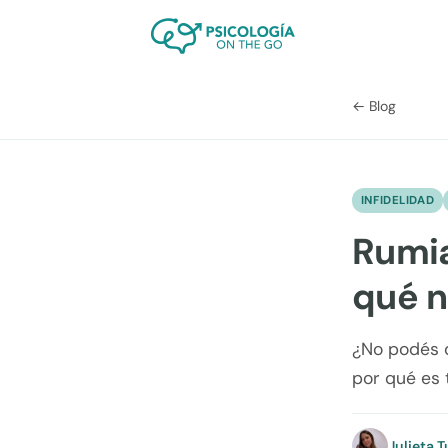
← Blog
INFIDELIDAD
Rumia
qué n
¿No podés d
por qué es 
Julieta T