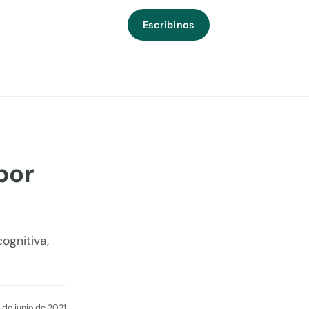
Escribinos
por
ognitiva,
 de junio de 2021