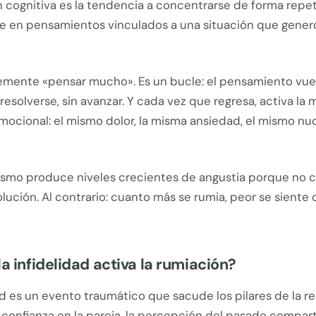
 cognitiva es la tendencia a concentrarse de forma repet
le en pensamientos vinculados a una situación que gener
emente «pensar mucho». Es un bucle: el pensamiento vue
n resolverse, sin avanzar. Y cada vez que regresa, activa la
mocional: el mismo dolor, la misma ansiedad, el mismo nu
smo produce niveles crecientes de angustia porque no 
lución. Al contrario: cuanto más se rumia, peor se siente 
la infidelidad activa la rumiación?
ad es un evento traumático que sacude los pilares de la r
 confianza en la pareja, la percepción del pasado compart