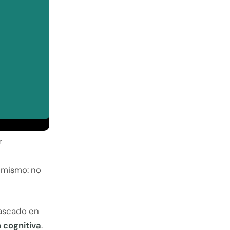
r
 mismo: no
tascado en
 cognitiva
.