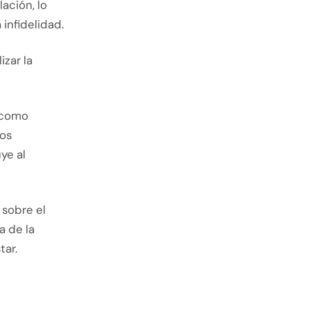
ación, lo
infidelidad.
zar la
s como
tos
ye al
 sobre el
a de la
tar.