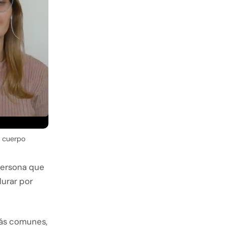
u cuerpo
persona que
durar por
más comunes,