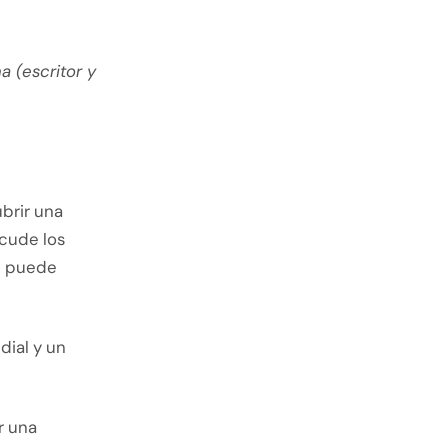
a (escritor y
brir una
cude los
al puede
dial y un
r una