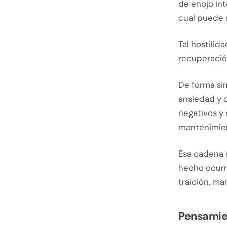
de enojo int
cual puede 
Tal hostilid
recuperación
De forma si
ansiedad y 
negativos y 
mantenimien
Esa cadena 
hecho ocurri
traición, ma
Pensamie