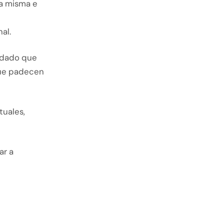
la misma e
al.
s dado que
 que padecen
tuales,
ar a