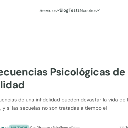
Blog
Tests
Servicios
Nosotros
cuencias Psicológicas de 
elidad
encias de una infidelidad pueden devastar la vida de 
, y si las secuelas no son tratadas a tiempo el
erra
28 d
·
Co-Director · Psicólogo clínico
MN 72425