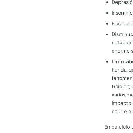
Depresió
Insomnio
Flashback
Disminuci
notablem
enorme s
La irrita
herida, q
fenómeno
traición
varios m
impacto 
ocurre el
En paralelo