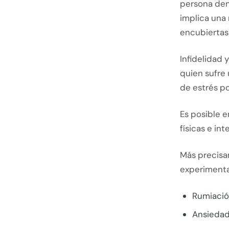
persona den
implica una 
encubiertas)
Infidelidad
quien sufre 
de estrés p
Es posible 
físicas e in
Más precisa
experimenta
Rumiació
Ansieda