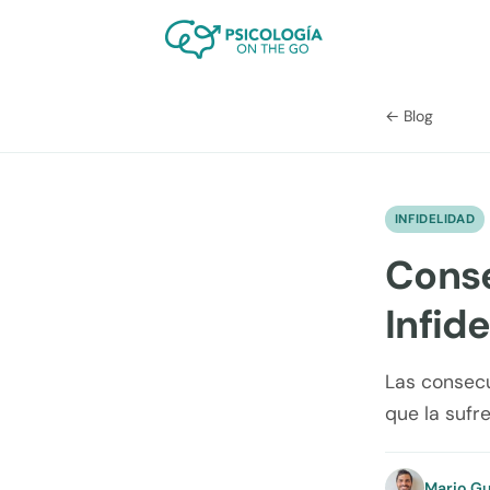
← Blog
INFIDELIDAD
Conse
Infid
Las consecu
que la sufre
Mario Gu