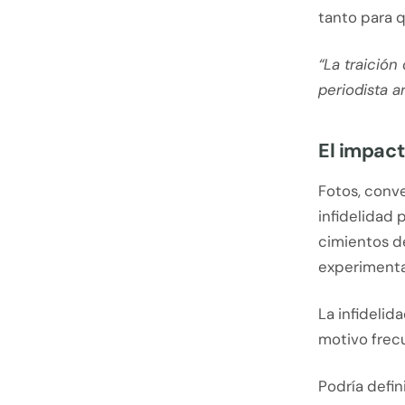
tanto para 
“La traición
periodista a
El impact
Fotos, conv
infidelidad
cimientos de
experimenta
La infidelid
motivo frec
Podría defin