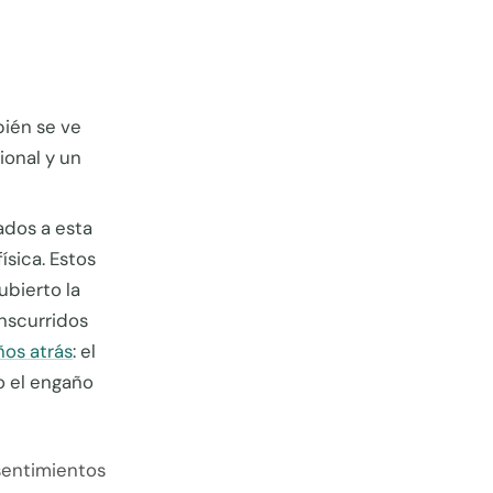
bién se ve
ional y un
ados a esta
ísica. Estos
bierto la
nscurridos
ños atrás
: el
o el engaño
sentimientos