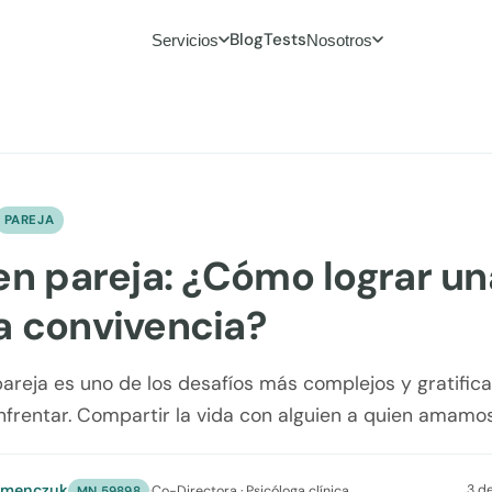
Blog
Tests
Servicios
Nosotros
PAREJA
en pareja: ¿Cómo lograr un
 convivencia?
pareja es uno de los desafíos más complejos y gratific
rentar. Compartir la vida con alguien a quien amamos
umenczuk
3 d
·
Co-Directora · Psicóloga clínica
MN 59898