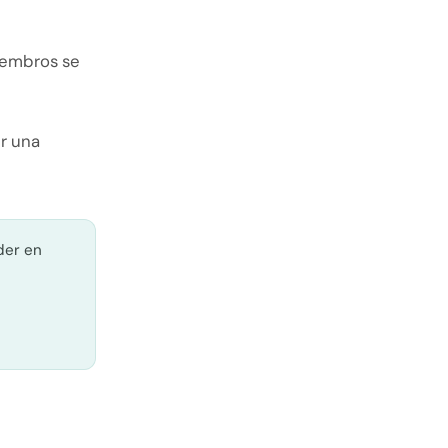
iembros se
er una
der en