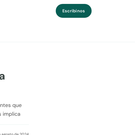
Escribinos
a
antes que
 implica
e agosto de 2024