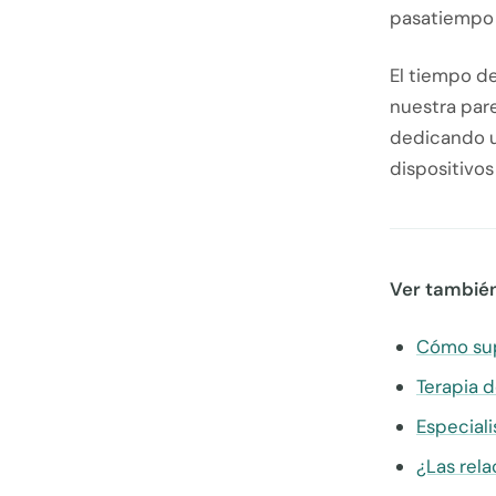
pasatiempo o
El tiempo d
nuestra pare
dedicando un
dispositivos
Ver también
Cómo sup
Terapia d
Especiali
¿Las rela