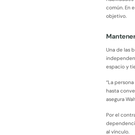
común. En es
objetivo.
Mantener 
Una de las b
independenc
espacio y ti
“La persona
hasta conver
asegura Walt
Por el contr
dependencia
al vínculo.