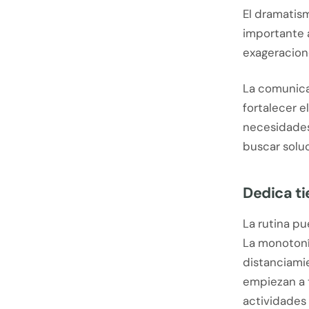
El dramatis
importante 
exageracion
La comunica
fortalecer e
necesidades
buscar soluc
Dedica ti
La rutina pu
La monotoní
distanciamie
empiezan a 
actividades