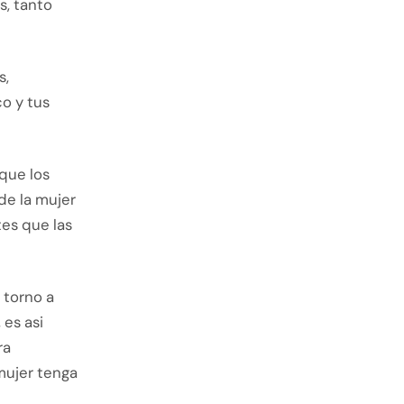
s, tanto
s,
o y tus
que los
de la mujer
tes que las
 torno a
 es asi
ra
 mujer tenga