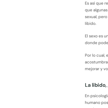
Es así que r
que algunas
sexual, pero
libido.
El sexo es 
donde poder
Por lo cual,
acostumbrar
mejorar y vo
La libido
En psicologí
humano pose