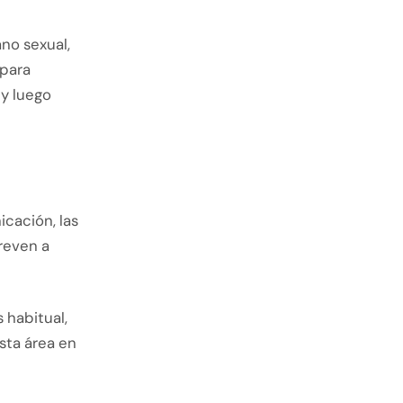
ano sexual,
 para
 y luego
cación, las
reven a
 habitual,
sta área en