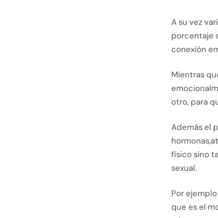
A su vez va
porcentaje 
conexión em
Mientras qu
emocionalme
otro, para 
Además el p
hormonas,at
físico sino 
sexual.
Por ejemplo 
que es el m