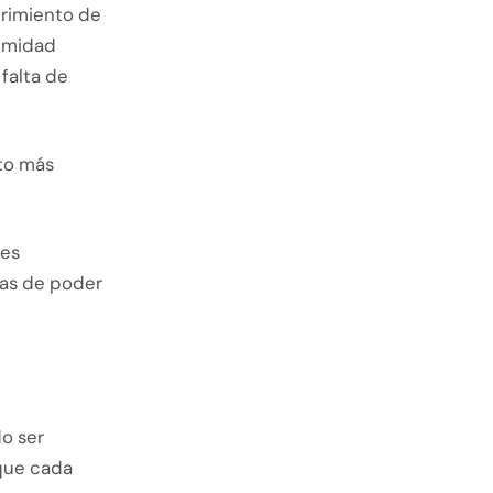
brimiento de
timidad
falta de
ito más
bes
mas de poder
do ser
 que cada