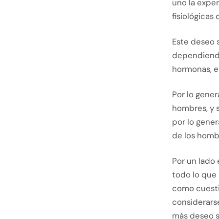
uno la expe
fisiológica
Este deseo 
dependiendo
hormonas, en
Por lo gener
hombres, y s
por lo gener
de los homb
Por un lado 
todo lo que 
como cuestio
considerarse
más deseo se