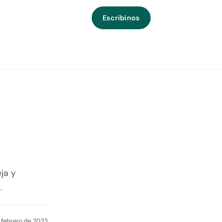
Escribinos
ja y
.
e febrero de 2023