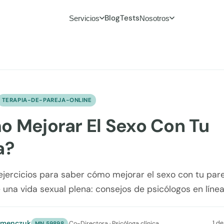
Blog
Tests
Servicios
Nosotros
TERAPIA-DE-PAREJA-ONLINE
 Mejorar El Sexo Con Tu
a?
jercicios para saber cómo mejorar el sexo con tu pare
e una vida sexual plena: consejos de psicólogos en línea
umenczuk
1 d
·
Co-Directora · Psicóloga clínica
MN 59898