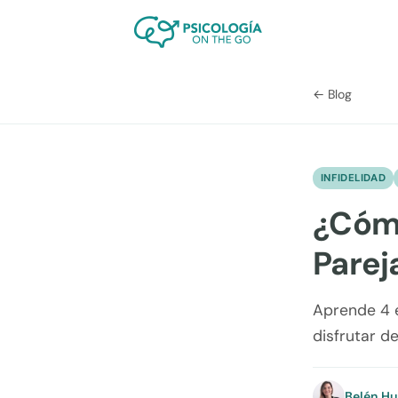
← Blog
INFIDELIDAD
¿Cómo
Parej
Aprende 4 e
disfrutar d
Belén H