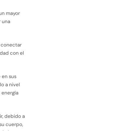
 un mayor
r una
 conectar
idad con el
 en sus
o a nivel
a energía
ir, debido a
su cuerpo,