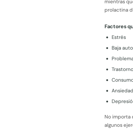
mientras que
prolactina d
Factores qu
Estrés
Baja aut
Problema
Trastorno
Consumo 
Ansieda
Depresió
No importa 
algunos ejer