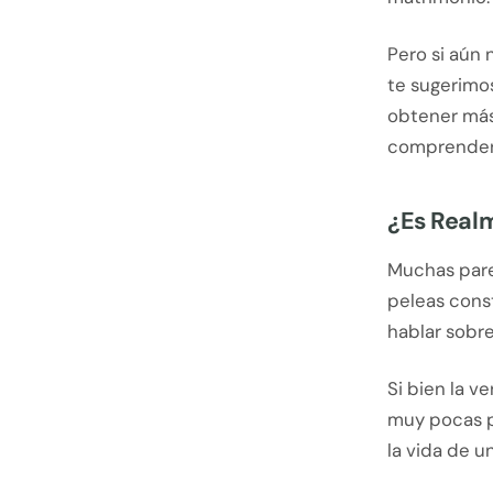
Pero si aún 
te sugerimos
obtener más
comprender 
¿Es Realm
Muchas parej
peleas const
hablar sobre
Si bien la v
muy pocas p
la vida de u