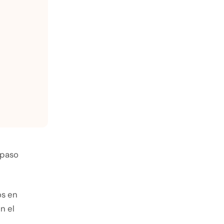
 paso
os en
n el