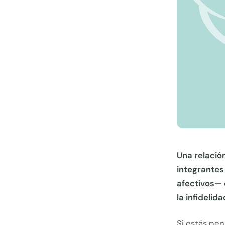
Una relació
integrantes
afectivos— c
la infidelid
Si estás pen