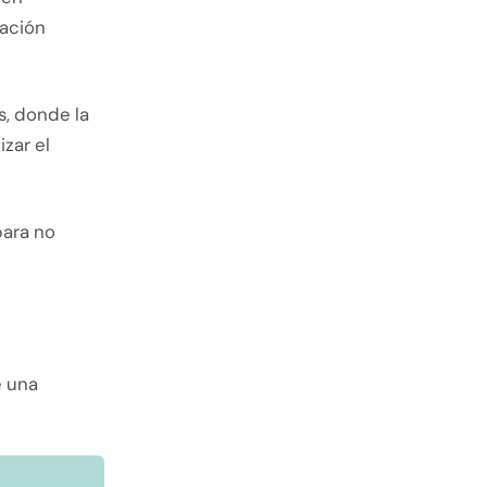
lación
s, donde la
zar el
para no
e una