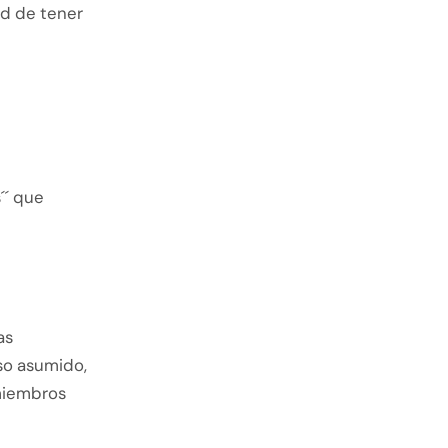
ad de tener
´´ que
as
so asumido,
 miembros