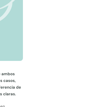
ue ambos
s casos,
ferencia de
s claras.
 en