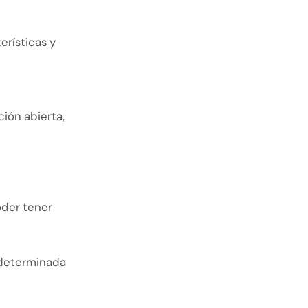
erísticas y
ción abierta,
oder tener
 determinada