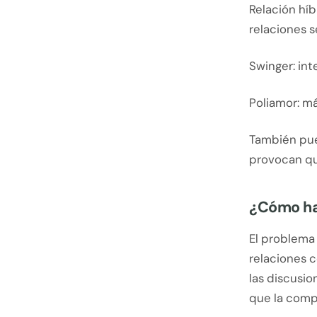
Relación híb
relaciones s
Swinger: int
Poliamor: m
También pued
provocan qu
¿Cómo ha
El problema 
relaciones c
las discusio
que la com