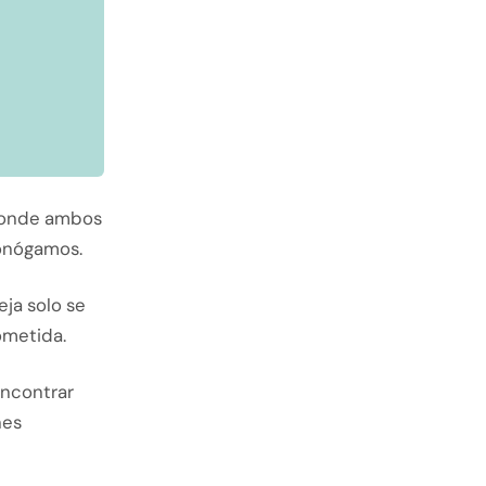
 donde ambos
monógamos.
ja solo se
ometida.
encontrar
nes