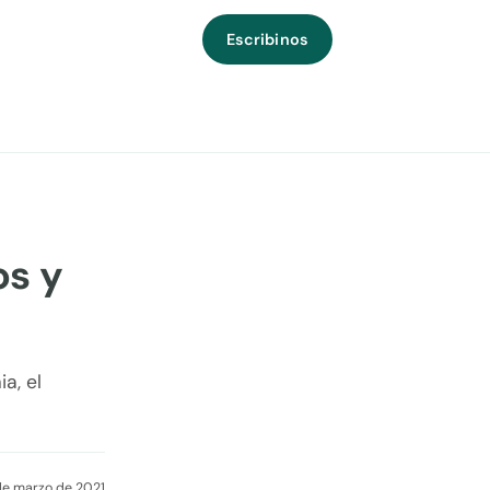
Escribinos
os y
a, el
de marzo de 2021