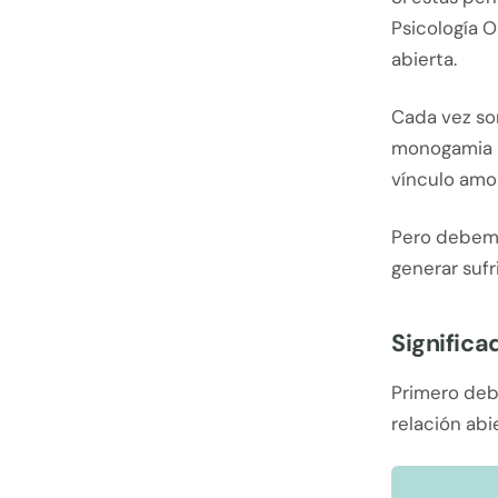
Psicología 
abierta.
Cada vez so
monogamia no
vínculo amo
Pero debemo
generar sufr
Significa
Primero deb
relación abie