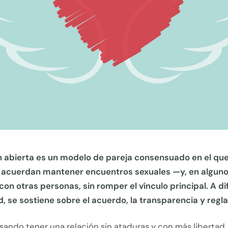
n abierta es un modelo de pareja consensuado en el q
 acuerdan mantener encuentros sexuales —y, en alguno
on otras personas, sin romper el vínculo principal. A di
ad, se sostiene sobre el acuerdo, la transparencia y regla
sando tener una relación sin ataduras y con más libertad,