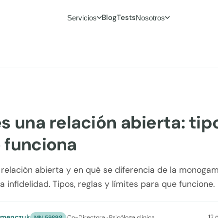
Blog
Tests
Servicios
Nosotros
s una relación abierta: tip
 funciona
relación abierta y en qué se diferencia de la monogami
a infidelidad. Tipos, reglas y límites para que funcione.
umenczuk
12 
·
Co-Directora · Psicóloga clínica
MN 59898