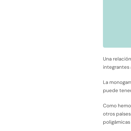
Una relació
integrantes
La monogamia
puede tener
Como hemos 
otros países
poligámicas 