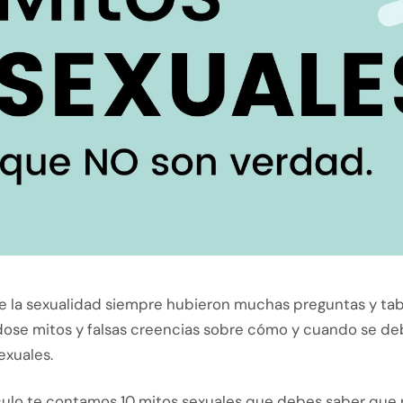
e la sexualidad siempre hubieron muchas preguntas y ta
ose mitos y falsas creencias sobre cómo y cuando se de
exuales.
ículo te contamos 10 mitos sexuales que debes saber que