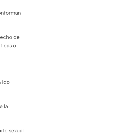
conforman
hecho de
ticas o
n ido
e la
to sexual,