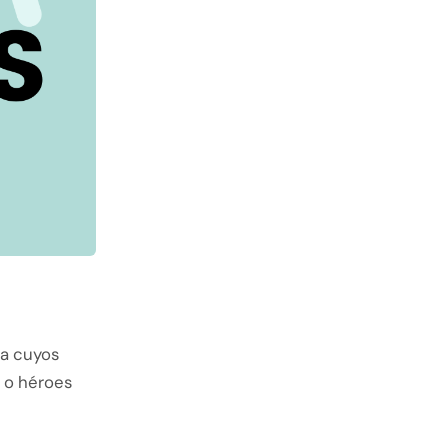
sa cuyos
s o héroes