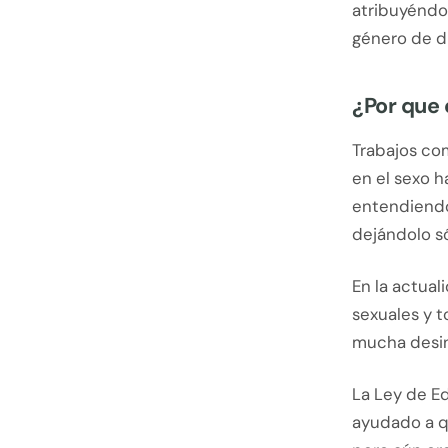
atribuyéndol
género de d
¿Por que 
Trabajos co
en el sexo h
entendiendo 
dejándolo só
En la actual
sexuales y t
mucha desin
La Ley de Ed
ayudado a q