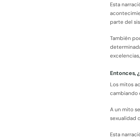
Esta narrac
acontecimie
parte del s
También pod
determinada 
excelencias
Entonces, ¿
Los mitos ac
cambiando c
A un mito s
sexualidad 
Esta narrac