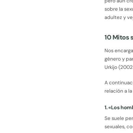
pero aún cr
sobre la sex
adultez y ve
10 Mitos 
Nos encargam
género y par
Urkijo (2002
A continuac
relación a l
1. «Los hom
Se suele pe
sexuales, co