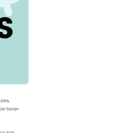
búes,
be tener
 no son