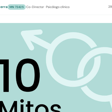
erra
29
·
Co-Director · Psicólogo clínico
MN 72425