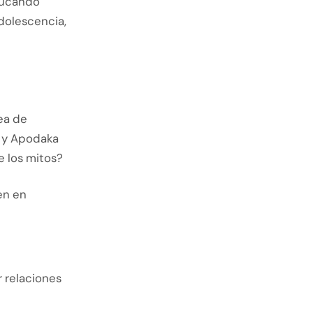
ducando
adolescencia,
ea de
n y Apodaka
e los mitos?
en en
 relaciones