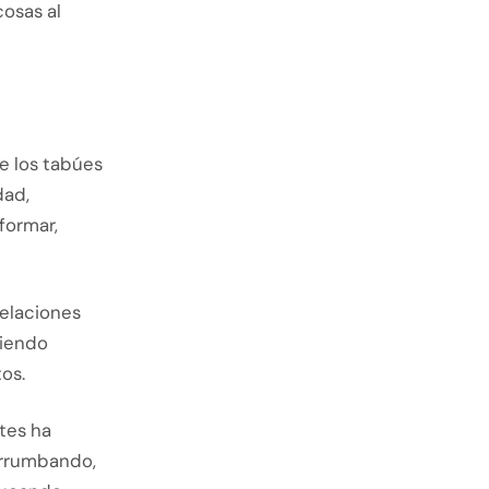
osas al
e los tabúes
dad,
formar,
relaciones
biendo
os.
tes ha
errumbando,