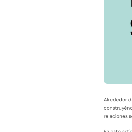
Alrededor d
construyénd
relaciones s
En este art