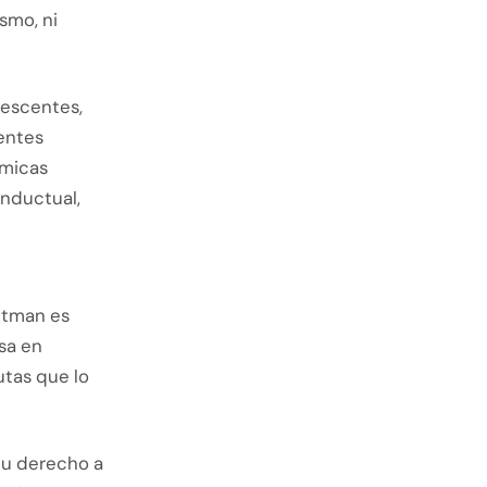
smo, ni
lescentes,
entes
ámicas
onductual,
ttman es
sa en
utas que lo
tu derecho a