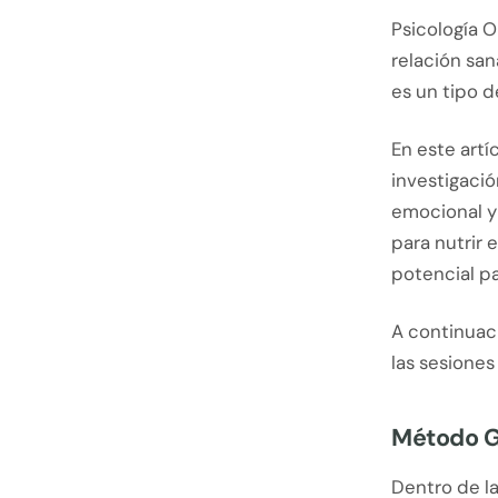
Psicología 
relación san
es un tipo d
En este art
investigació
emocional y 
para nutrir 
potencial pa
A continuac
las sesiones
Método G
Dentro de l