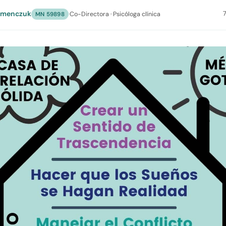
umenczuk
7
·
Co-Directora · Psicóloga clínica
MN 59898