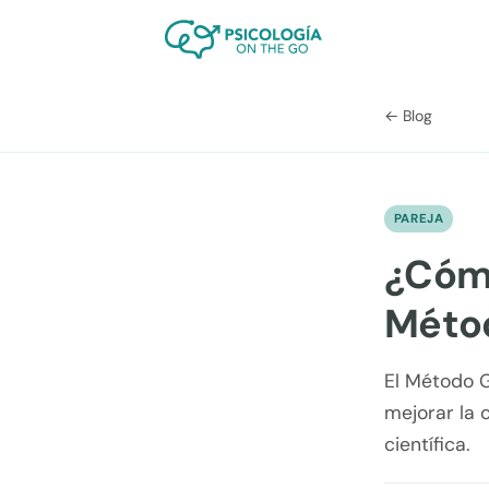
← Blog
PAREJA
¿Cómo
Méto
El Método G
mejorar la 
científica.