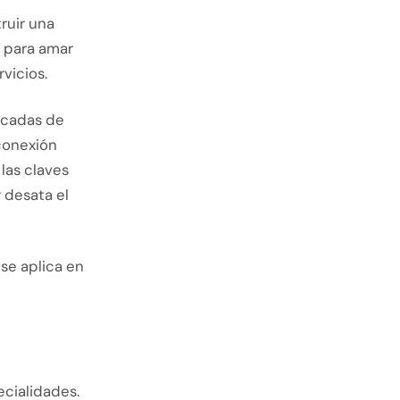
ruir una
a para amar
vicios.
écadas de
 conexión
las claves
y desata el
se aplica en
ecialidades.