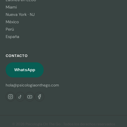
Miami
Nueva York · NJ
México
Perú
España
CONTACTO
WhatsApp
hola@psicologiaonthego.com
© 2026 Psicología On The Go · Todos los derechos reservados