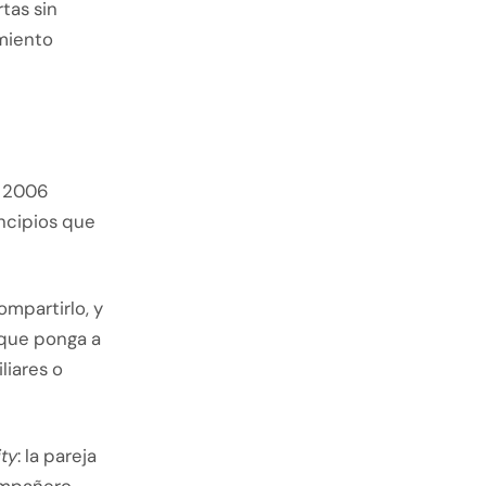
tas sin
amiento
n 2006
incipios que
ompartirlo, y
 que ponga a
liares o
ity
: la pareja