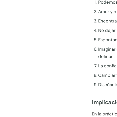
Podemos 
Amor y re
Encontra
No dejar 
Espontane
Imaginar 
definan.
La confia
Cambiar y
Diseñar 
Implicaci
En la prácti