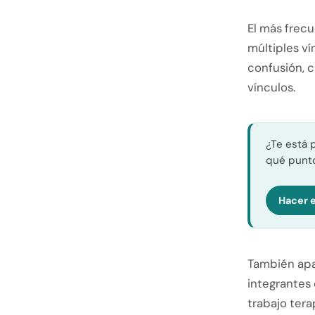
El más frec
múltiples ví
confusión, 
vínculos.
¿Te está 
qué punto
Hacer e
También apa
integrantes 
trabajo tera