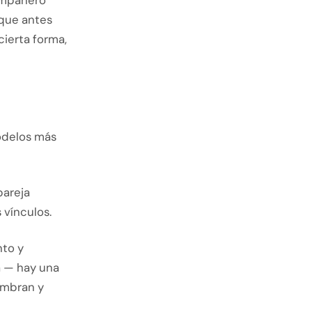
ompañero
 que antes
cierta forma,
modelos más
pareja
 vínculos.
nto y
a — hay una
nombran y