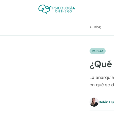
← Blog
PAREJA
¿Qué 
La anarquía
en qué se d
Belén H