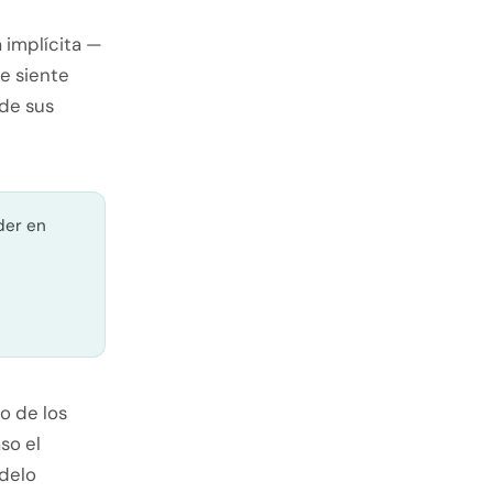
 implícita —
ue siente
 de sus
der en
o de los
so el
odelo