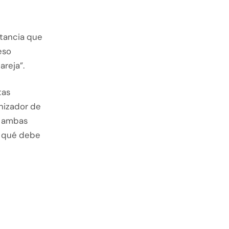
tancia que
eso
areja”.
tas
anizador de
e ambas
e qué debe