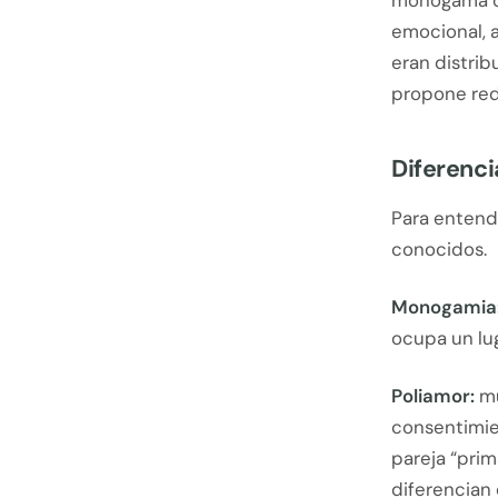
monógama oc
emocional, 
eran distrib
propone redi
Diferenc
Para entende
conocidos.
Monogamia
ocupa un lug
Poliamor:
mú
consentimie
pareja “prim
diferencian 