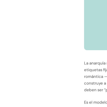
La anarquía 
etiquetas fi
romántica —
construye a
deben ser “p
Es el model