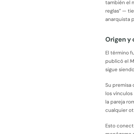
también el 
reglas” — ti
anarquista p
Origen y 
El término 
publicó el
M
sigue siendo
Su premisa c
los vínculo
la pareja ro
cualquier otr
Esto conect