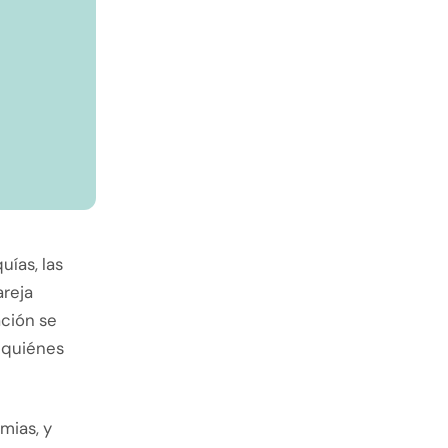
uías, las
areja
ación se
 quiénes
mias, y