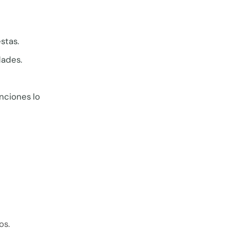
stas.
dades.
nciones lo
os.