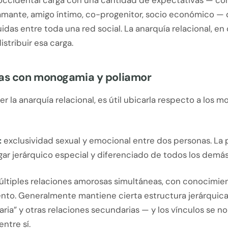
cidental carga con una cantidad de expectativas — c
amante, amigo íntimo, co-progenitor, socio económico —
uidas entre toda una red social. La anarquía relacional, en 
stribuir esa carga.
ias con monogamia y poliamor
r la anarquía relacional, es útil ubicarla respecto a los 
:
exclusividad sexual y emocional entre dos personas. La 
ar jerárquico especial y diferenciado de todos los demás
ltiples relaciones amorosas simultáneas, con conocimie
nto. Generalmente mantiene cierta estructura jerárquic
aria” y otras relaciones secundarias — y los vínculos se 
entre sí.