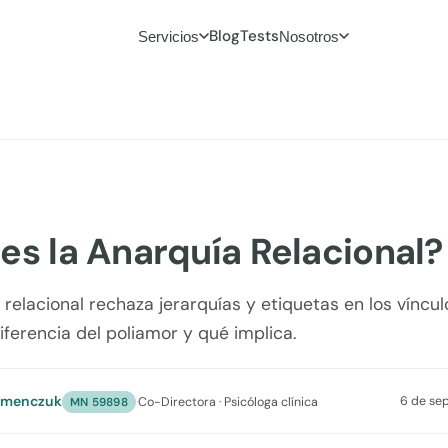
Blog
Tests
Servicios
Nosotros
es la Anarquía Relacional?
 relacional rechaza jerarquías y etiquetas en los víncul
iferencia del poliamor y qué implica.
umenczuk
6 de se
·
Co-Directora · Psicóloga clínica
MN 59898