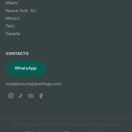
Miami
Nueva York · NJ
México
Perú
España
CONTACTO
WhatsApp
hola@psicologiaonthego.com
© 2026 Psicología On The Go · Todos los derechos reservados