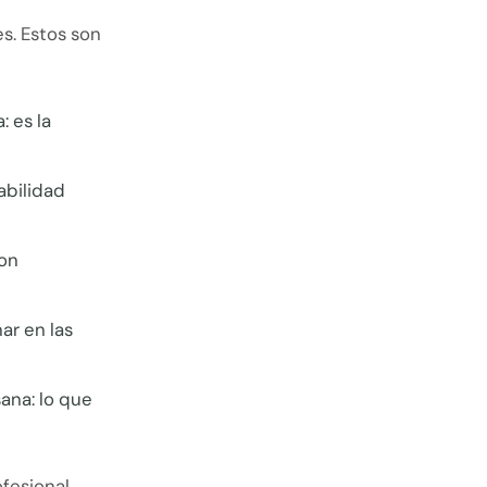
s. Estos son
 es la
abilidad
con
ar en las
sana: lo que
ofesional