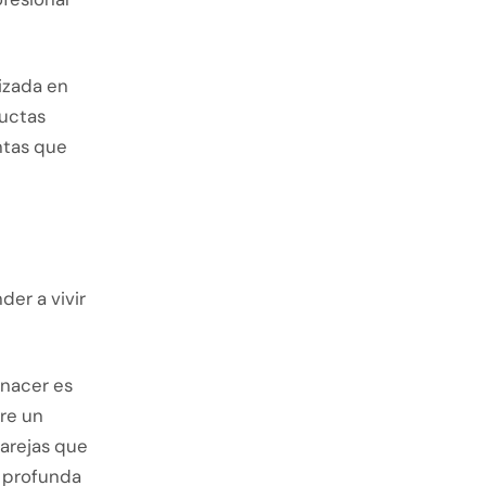
izada en
ductas
ntas que
der a vivir
 nacer es
re un
arejas que
s profunda