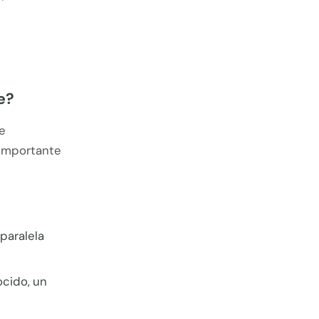
e?
e
 importante
 paralela
ocido, un