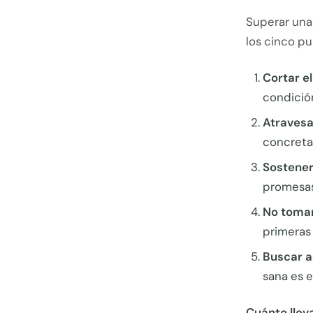
Superar una 
los cinco p
Cortar el
condición
Atravesa
concreta
Sostener
promesas 
No tomar 
primeras
Buscar a
sana es e
Cuánto lleva