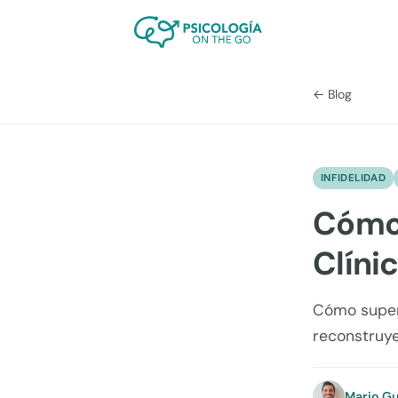
← Blog
INFIDELIDAD
Cómo 
Clíni
Cómo supera
reconstruye
Mario Gu