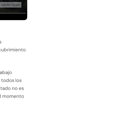
s
scubrimiento
rabajo
n todos los
ltado no es
del momento