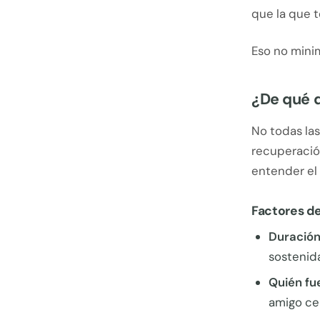
que la que t
Eso no minim
¿De qué 
No todas las
recuperación
entender el
Factores de
Duració
sostenid
Quién fu
amigo cer