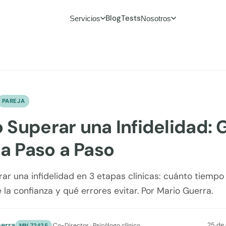
Blog
Tests
Servicios
Nosotros
PAREJA
Superar una Infidelidad: 
ca Paso a Paso
r una infidelidad en 3 etapas clínicas: cuánto tiempo 
 la confianza y qué errores evitar. Por Mario Guerra.
erra
25 de
·
Co-Director · Psicólogo clínico
MN 72425