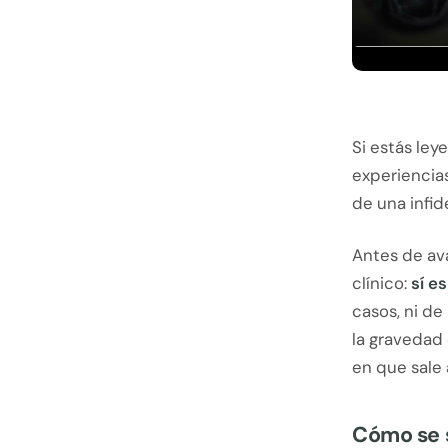
Si estás ley
experiencia
de una infid
Antes de av
clínico:
sí e
casos, ni de
la gravedad
en que sale a
Cómo se s