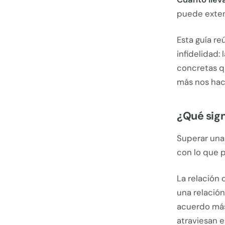
puede exten
Esta guía r
infidelidad:
concretas qu
más nos hac
¿Qué sign
Superar una 
con lo que p
La relación 
una relació
acuerdo más
atraviesan 