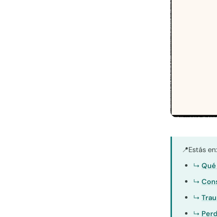
Estás en
📍
Qué 
Cons
Trau
Perd