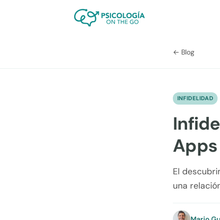
← Blog
INFIDELIDAD
Infid
Apps 
El descubri
una relació
Mario Gu