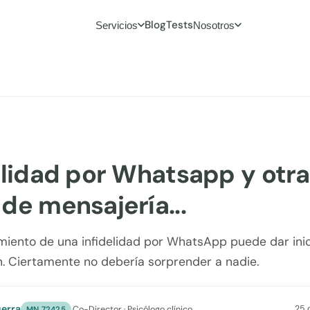
Blog
Tests
Servicios
Nosotros
elidad por Whatsapp y otr
de mensajería...
miento de una infidelidad por WhatsApp puede dar inici
n. Ciertamente no debería sorprender a nadie.
erra
25 
·
Co-Director · Psicólogo clínico
MN 72425