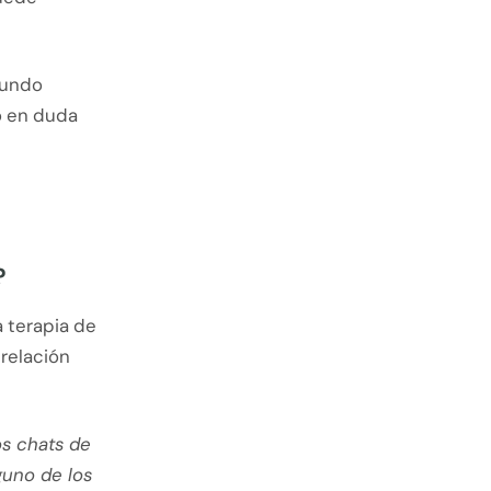
fundo
o en duda
?
a terapia de
 relación
os chats de
guno de los