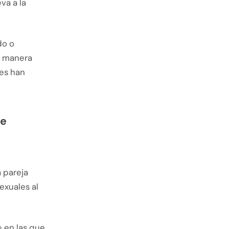
va a la
do o
e manera
tes han
de
a pareja
exuales al
 en las que