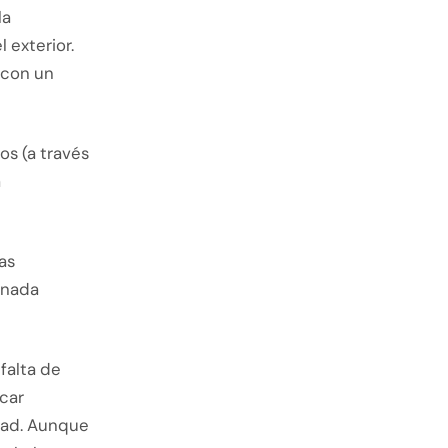
la
 exterior.
 con un
os (a través
a
as
onada
falta de
car
idad. Aunque