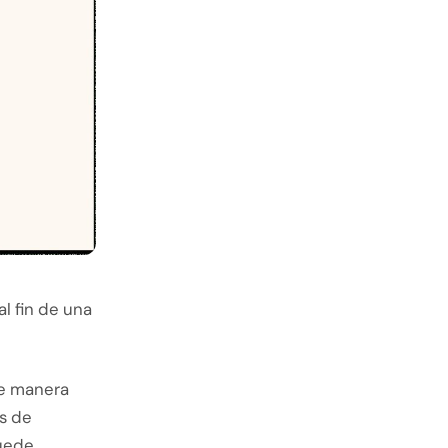
l fin de una
de manera
es de
puede