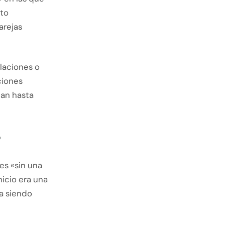
cto
arejas
laciones o
ciones
an hasta
o
es «sin una
nicio era una
a siendo