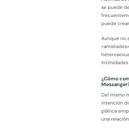
se puede des
frecuenteme
puede crear 
Aunque no s
«amistades»
heterosexua
intimidades 
¿Cómo comie
Messanger
Del mismo m
intención di
plática sim
una relación