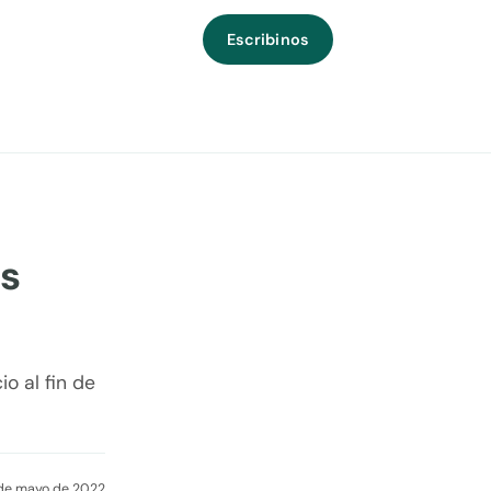
Escribinos
as
o al fin de
de mayo de 2022