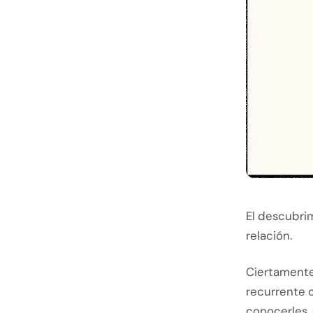
El descubrim
relación.
Ciertamente
recurrente o
conocerles,