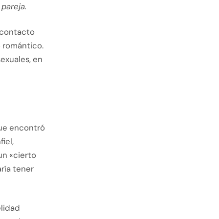
pareja.
 contacto
 romántico.
sexuales, en
que encontró
iel,
n «cierto
ría tener
lidad