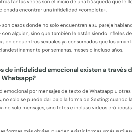
tras tantas veces son el inicio de una búsqueda que le lle
icionada encontrar una infidelidad «completa».
ue son casos donde no solo encuentran a su pareja hablan
con alguien, sino que también le están siendo infieles d
sica, en encuentros sexuales ya consumados que los aman
landestinamente por semanas, meses o incluso años.
s de infidelidad emocional existen a través 
s Whatsapp?
dad emocional por mensajes de texto de Whatsapp u otras
, no solo se puede dar bajo la forma de Sexting: cuando l
ía no solo mensajes, sino fotos e incluso videos eróticos/s
s formas más obvias, pueden existir formas «más sutiles»