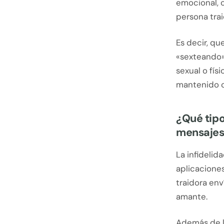
emocional, o
persona tra
Es decir, q
«sexteando» 
sexual o fí
mantenido c
¿Qué tipo
mensaje
La infideli
aplicaciones
traidora env
amante.
Además de la