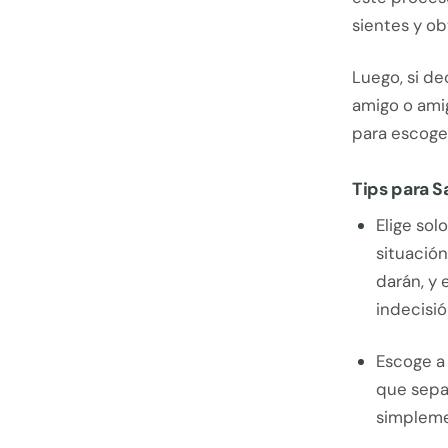
sientes y ob
Luego, si de
amigo o amig
para escoger
Tips para S
Elige so
situación
darán, y
indecisió
Escoge a 
que sepas
simpleme