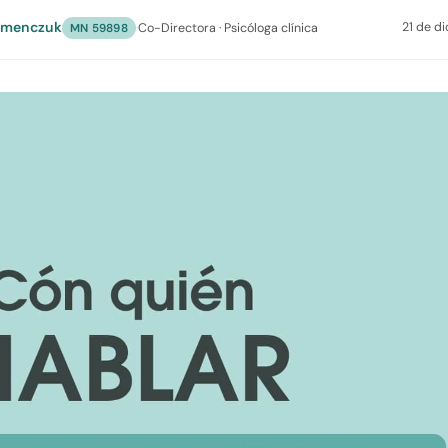
umenczuk
21 de d
·
Co-Directora · Psicóloga clínica
MN 59898