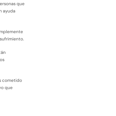
personas que
an ayuda
 simplemente
sufrimiento.
tán
sos
as cometido
ivo que