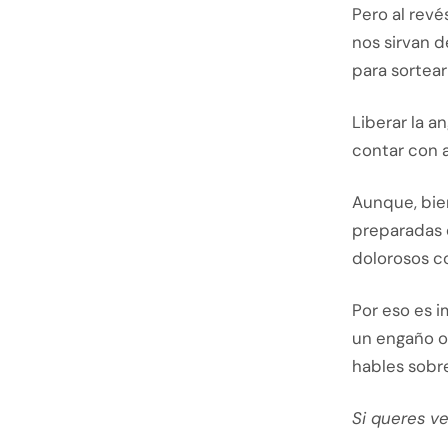
Pero al rev
nos sirvan d
para sortear
Liberar la a
contar con a
Aunque, bie
preparadas 
dolorosos co
Por eso es 
un engaño o
hables sobre
Si queres ve