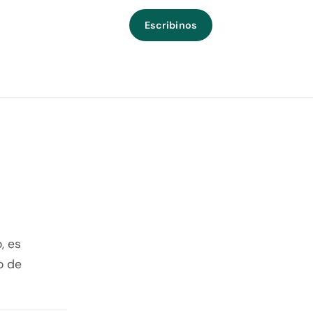
Escribinos
, es
o de