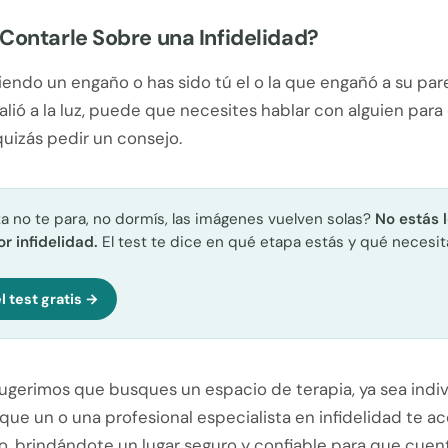
Contarle Sobre una Infidelidad?
riendo un engaño o has sido tú el o la que engañó a su parej
salió a la luz, puede que necesites hablar con alguien para
quizás pedir un consejo.
a no te para, no dormís, las imágenes vuelven solas?
No estás l
r infidelidad.
El test te dice en qué etapa estás y qué necesit
l test gratis →
ugerimos que busques un espacio de terapia, ya sea indiv
 que un o una profesional especialista en infidelidad te
o, brindándote un lugar seguro y confiable para que cue