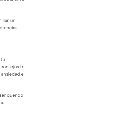
liar, un
gerencias
 tu
 consejos te
 ansiedad e
 ser querido
ino