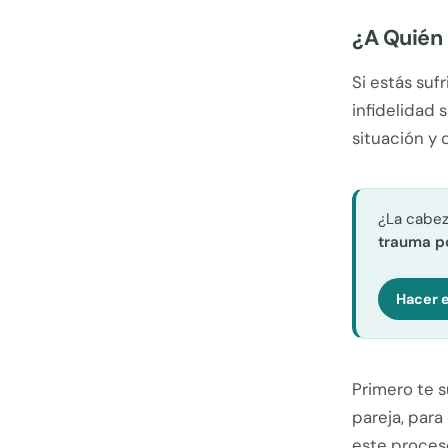
¿A Quién 
Si estás suf
infidelidad 
situación y 
¿La cabez
trauma po
Hacer e
Primero te s
pareja, para
este proces