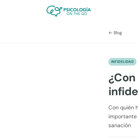
← Blog
INFIDELIDAD
¿Con 
infid
Con quién h
importante 
sanación