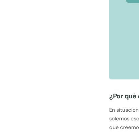
¿Por qué 
En situacio
solemos esco
que creemos