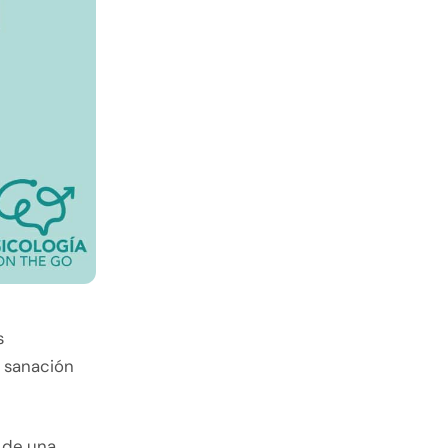
s
 sanación
 de una