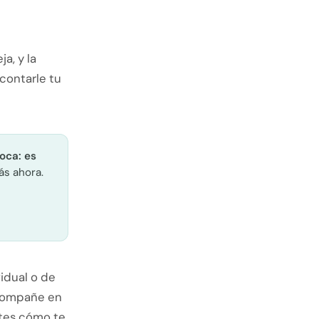
a, y la
 contarle tu
oca: es
ás ahora.
idual o de
 acompañe en
ntes cómo te