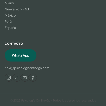
Miami
Nueva York · NJ
México
Perú
España
CONTACTO
WhatsApp
hola@psicologiaonthego.com
© 2026 Psicología On The Go · Todos los derechos reservados