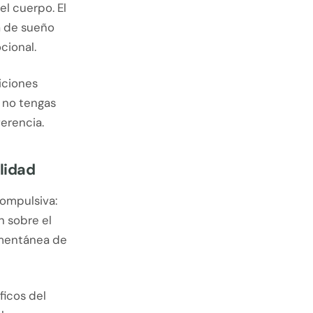
l cuerpo. El
ta de sueño
cional.
diciones
 no tengas
erencia.
elidad
compulsiva:
n sobre el
omentánea de
ficos del