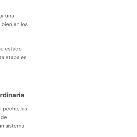
ar una
 bien en los
se estado
sta etapa es
rdinaria
l pecho, las
 de
un sistema