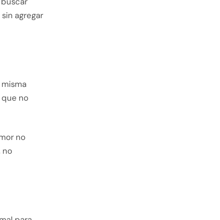
 buscar
 sin agregar
a misma
o que no
amor no
, no
mal para