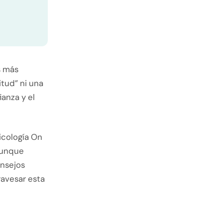
s más
tud” ni una
ianza y el
icología On
aunque
onsejos
avesar esta