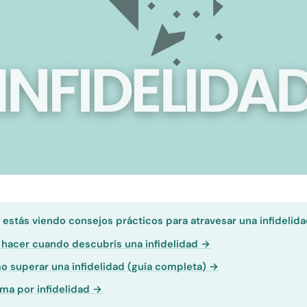
:
estás viendo consejos prácticos para atravesar una infidelid
hacer cuando descubrís una infidelidad →
 superar una infidelidad (guía completa) →
ma por infidelidad →