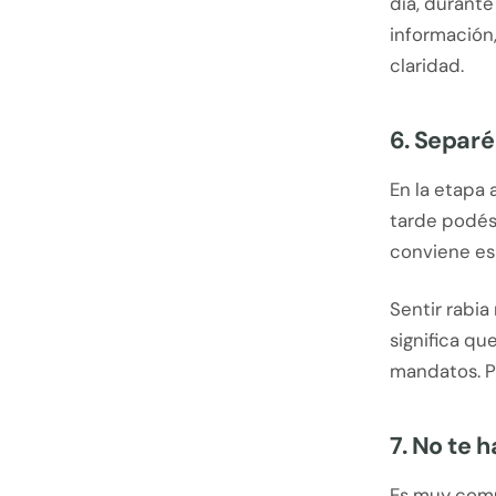
día, durant
información,
claridad.
6. Separé
En la etapa 
tarde podés 
conviene es
Sentir rabia
significa q
mandatos. Po
7. No te 
Es muy comú