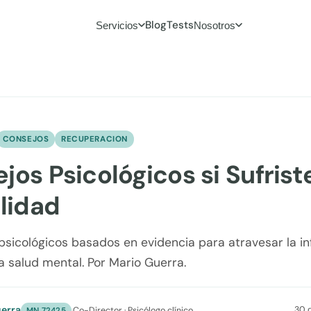
Blog
Tests
Servicios
Nosotros
CONSEJOS
RECUPERACION
jos Psicológicos si Sufrist
elidad
psicológicos basados en evidencia para atravesar la in
la salud mental. Por Mario Guerra.
erra
30 
·
Co-Director · Psicólogo clínico
MN 72425