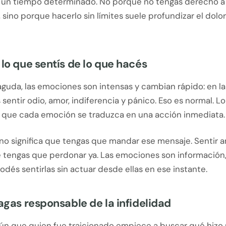
e un tiempo determinado. No porque no tengas derecho a
 sino porque hacerlo sin límites suele profundizar el dolor
 lo que sentís de lo que hacés
aguda, las emociones son intensas y cambian rápido: en l
sentir odio, amor, indiferencia y pánico. Eso es normal. L
 que cada emoción se traduzca en una acción inmediata.
 no significa que tengas que mandar ese mensaje. Sentir 
ue tengas que perdonar ya. Las emociones son información
dés sentirlas sin actuar desde ellas en ese instante.
hagas responsable de la infidelidad
n que quien fue traicionado empiece a buscar qué hizo 