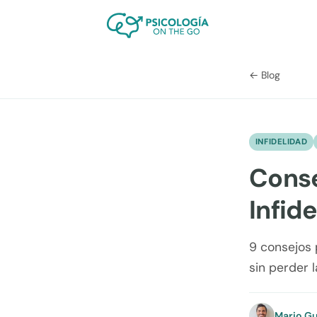
← Blog
INFIDELIDAD
Conse
Infid
9 consejos 
sin perder 
Mario Gu