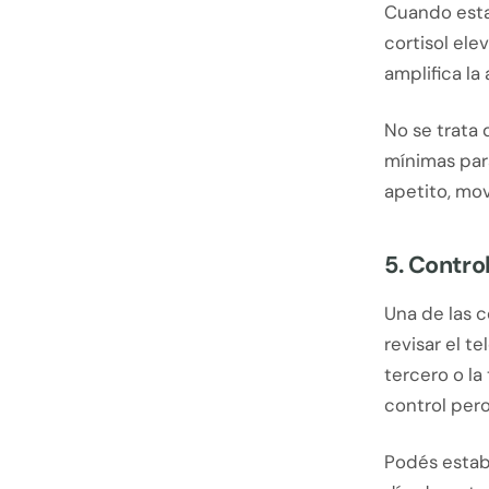
Cuando esta
cortisol ele
amplifica la
No se trata 
mínimas par
apetito, mo
5. Contro
Una de las 
revisar el t
tercero o l
control pero
Podés estab