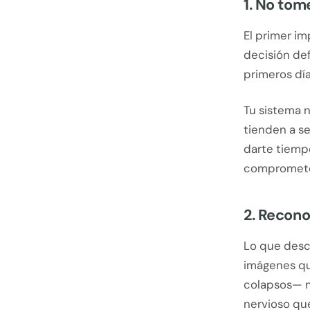
1. No tom
El primer im
decisión def
primeros dí
Tu sistema 
tienden a se
darte tiempo
comprometer
2. Recono
Lo que descr
imágenes qu
colapsos— no
nervioso que