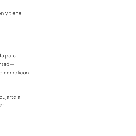
n y tiene
da para
untad—
ue complican
pujarte a
ar.