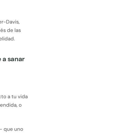
er-Davis,
és de las
elidad.
 a sanar
to a tu vida
tendida, o
s— que uno