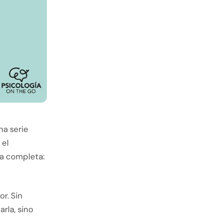
na serie
 el
a completa:
r. Sin
rla, sino