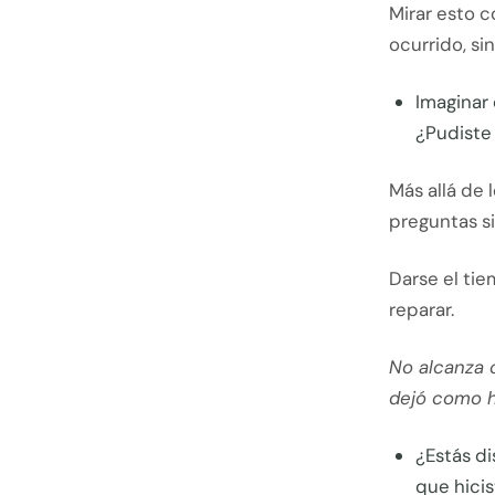
Mirar esto 
ocurrido, si
Imaginar 
¿Pudiste 
Más allá de 
preguntas s
Darse el ti
reparar.
No alcanza c
dejó como h
¿Estás di
que hici