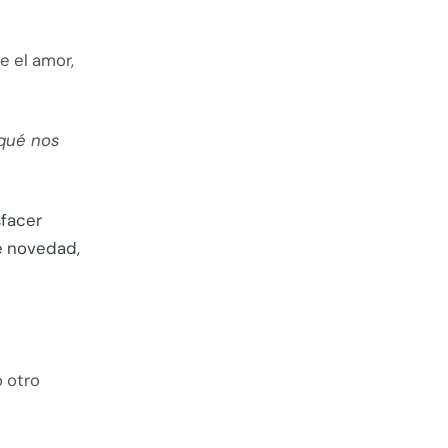
e el amor,
 qué nos
sfacer
e novedad,
 otro