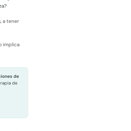
za?
, a tener
o implica
ciones de
rapia de