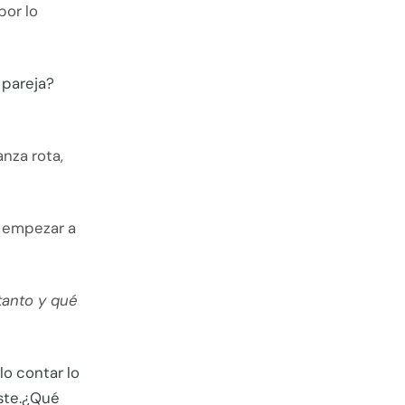
por lo
 pareja?
anza rota,
e empezar a
tanto y qué
o contar lo
aste.¿Qué