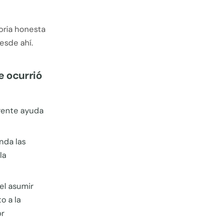
oria honesta
esde ahí.
e ocurrió
rente ayuda
nda las
la
iel asumir
o a la
or