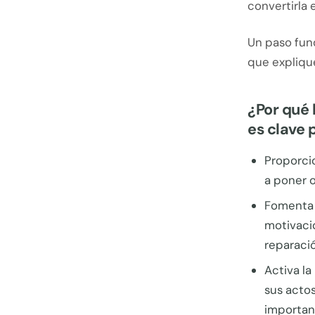
convertirla 
Un paso fun
que explique
¿Por qué 
es clave 
Proporci
a poner 
Fomenta l
motivacio
reparació
Activa la
sus actos
importan