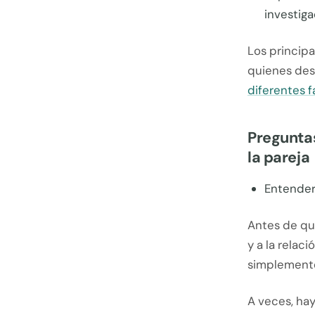
investiga
Los princip
quienes dest
diferentes 
Preguntas
la pareja
Entender
Antes de qu
y a la relac
simplemente
A veces, ha