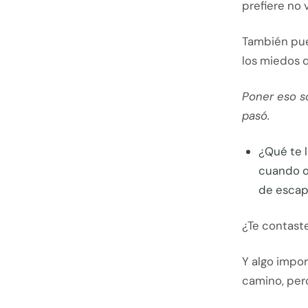
prefiere no
También pued
los miedos 
Poner eso s
pasó.
¿Qué te l
cuando o
de esca
¿Te contaste
Y algo impo
camino, per