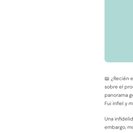
📖 ¿Recién e
sobre el pro
panorama ge
Fui infiel y
Una infideli
embargo, muc