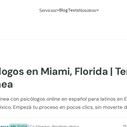
Blog
Tests
Servicios
Nosotros
logos en Miami, Florida | T
nea
línea con psicólogos online en español para latinos en 
xico. Empezá tu proceso en pocos clics, sin moverte d
erra
25
·
Co-Director · Psicólogo clínico
MN 72425