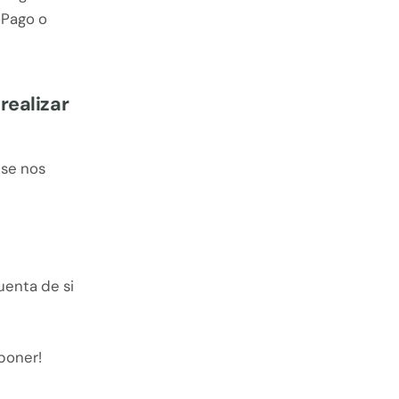
oPago o
realizar
 se nos
enta de si
poner!