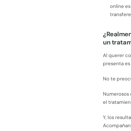
online e
transfer
¿Realment
un tratam
Al querer c
presenta es 
No te preocu
Numerosos e
el tratamien
Y, los resul
Acompañanos