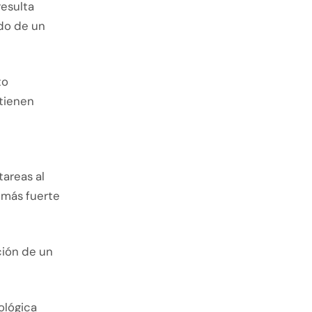
resulta
do de un
to
 tienen
areas al
 más fuerte
ción de un
cológica