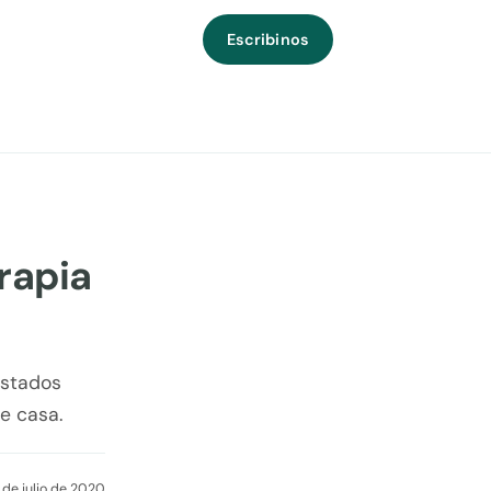
Escribinos
erapia
Estados
e casa.
 de julio de 2020