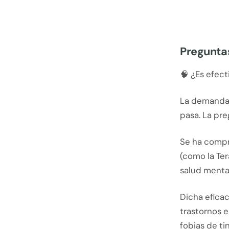
Preguntas
🧠 ¿Es efect
La demanda 
pasa. La pre
Se ha compr
(como la Ter
salud mental
Dicha eficac
trastornos e
fobias de tin