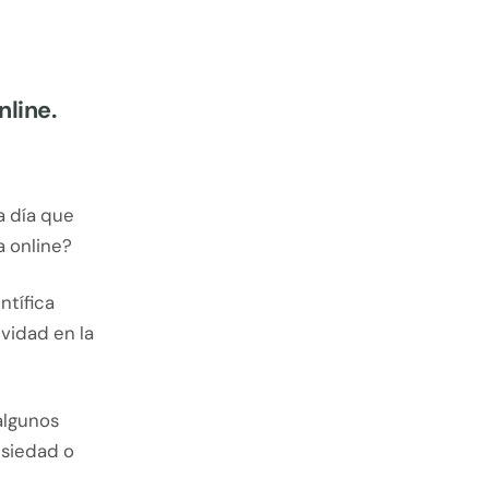
nline.
a día que
a online?
ntífica
ividad en la
 algunos
nsiedad o