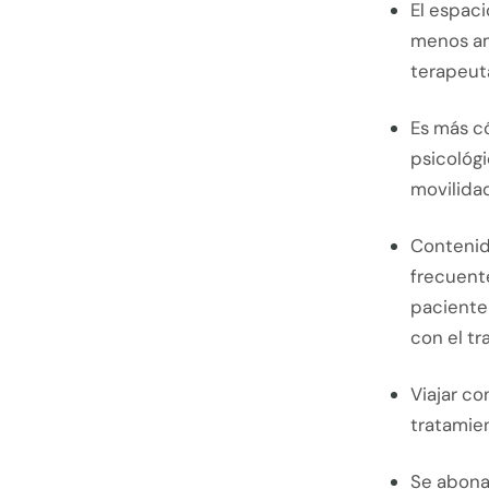
El espaci
menos am
terapeuta
Es más có
psicológi
movilidad
Contenid
frecuente
paciente
con el tr
Viajar c
tratamien
Se abona 