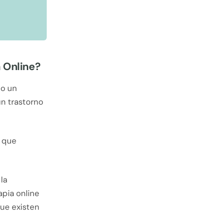
 Online?
 o un
un trastorno
, que
la
pia online
ue existen