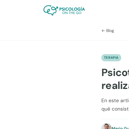
← Blog
TERAPIA
Psico
reali
En este art
qué consiste
Mario Gu