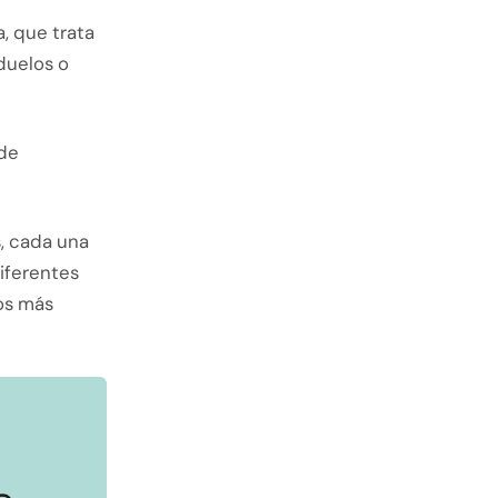
a, que trata
duelos o
 de
s, cada una
diferentes
os más