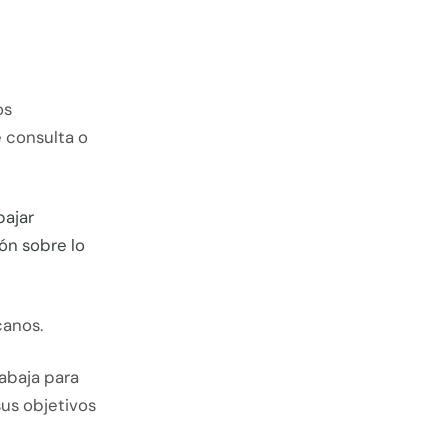
os
 consulta o
bajar
ón sobre lo
canos.
rabaja para
us objetivos