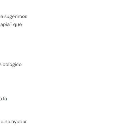
te sugerimos
apia´´ qué
sicológico
o la
e o no ayudar