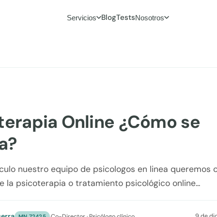
Blog
Tests
Servicios
Nosotros
terapia Online ¿Cómo se
za?
ículo nuestro equipo de psicologos en linea queremos 
 la psicoterapia o tratamiento psicológico online...
erra
9 de di
·
Co-Director · Psicólogo clínico
MN 72425