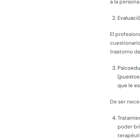
a la persona
Evaluaci
El profesion
cuestionario
trastorno de
Psicoeduc
(puestos 
que le es
De ser neces
Tratamien
poder bri
terapéuti