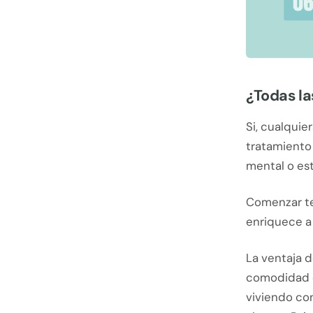
¿Todas la
Si, cualqui
tratamiento
mental o esta
Comenzar ter
enriquece a
La ventaja d
comodidad d
viviendo co