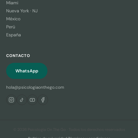
Miami
Nueva York · NJ
México
Perú
España
CONTACTO
WhatsApp
hola@psicologiaonthego.com
© 2026 Psicología On The Go · Todos los derechos reservados