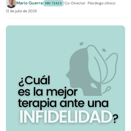
Mario Guerra
·
Co-Director · Psicólogo clínico
MN 72425
12 de julio de 2025