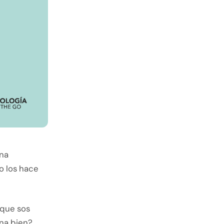
una
so los hace
 que sos
na bien?