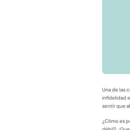
Una de las 
infidelidad 
sentir que a
¿Cómo es pos
débil? ¿Que