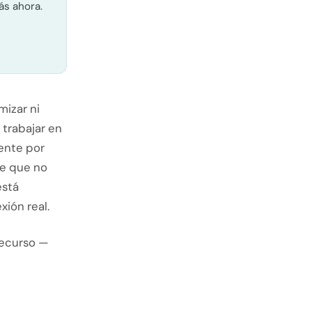
ás ahora.
izar ni
 trabajar en
ente por
de que no
está
ión real.
recurso —