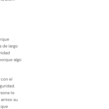
orque
s de largo
imidad
porque algo
 con el
guridad.
rsona te
antes: su
a que