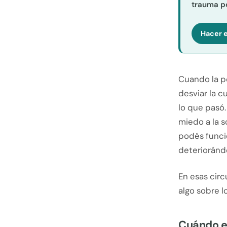
trauma po
Hacer e
Cuando la p
desviar la c
lo que pasó
miedo a la 
podés funci
deterioránd
En esas circ
algo sobre l
Cuándo el