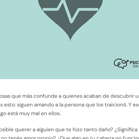
cosas que más confunde a quienes acaban de descubrir 
es esto: siguen amando a la persona que los traicionó. Y e
lgo está muy mal en ellos.
ible querer a alguien que te hizo tanto daño? ¿Significa
 no tenés amor propio? ¿Que algo en tu cabeza no funcio