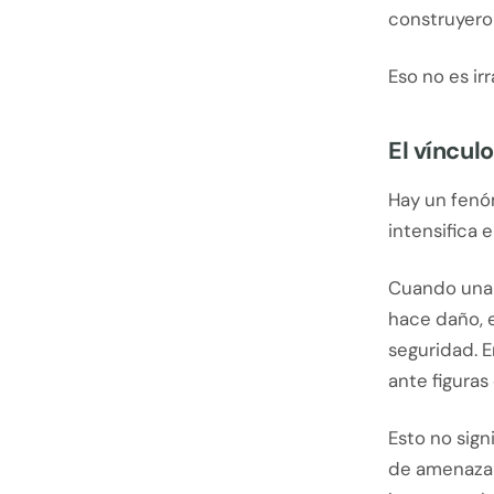
construyero
Eso no es ir
El víncul
Hay un fenóm
intensifica 
Cuando una 
hace daño, 
seguridad. E
ante figuras
Esto no sign
de amenaza 