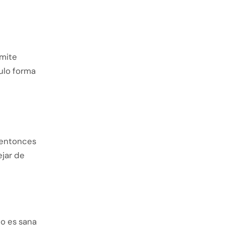
rmite
culo forma
 entonces
ejar de
o es sana