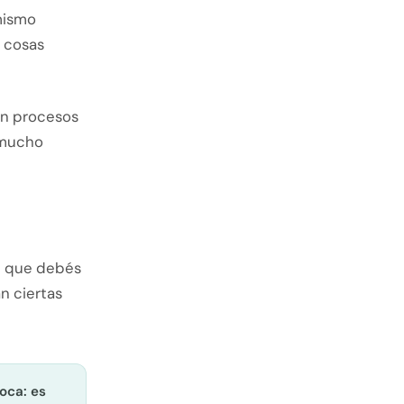
mismo
s cosas
on procesos
 mucho
e que debés
n ciertas
oca: es