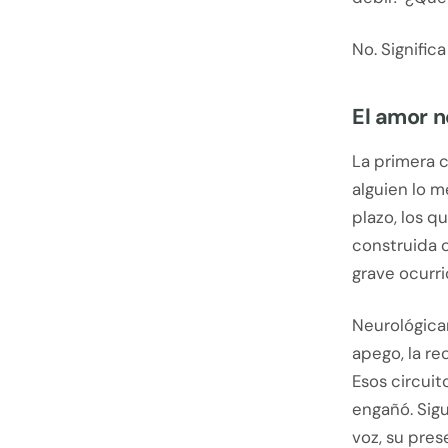
No. Signific
El amor n
La primera 
alguien lo 
plazo, los q
construida 
grave ocurri
Neurológicam
apego, la r
Esos circuit
engañó. Sig
voz, su pres