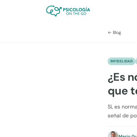
← Blog
INFIDELIDAD
¿Es n
que te
Sí, es norm
señal de po
Mario Gu