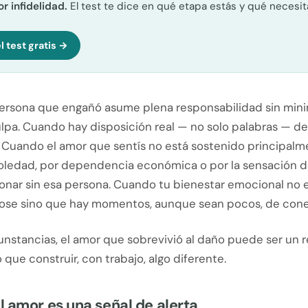
r infidelidad.
El test te dice en qué etapa estás y qué necesit
l test gratis →
ersona que engañó asume plena responsabilidad sin minim
ulpa. Cuando hay disposición real — no solo palabras — de
. Cuando el amor que sentís no está sostenido principalm
soledad, por dependencia económica o por la sensación 
onar sin esa persona. Cuando tu bienestar emocional no 
ose sino que hay momentos, aunque sean pocos, de conex
unstancias, el amor que sobrevivió al daño puede ser un 
o que construir, con trabajo, algo diferente.
 amor es una señal de alerta