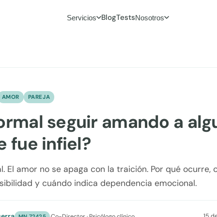
Blog
Tests
Servicios
Nosotros
AMOR
PAREJA
ormal seguir amando a alg
 fue infiel?
al. El amor no se apaga con la traición. Por qué ocurre,
sibilidad y cuándo indica dependencia emocional.
erra
15 d
·
Co-Director · Psicólogo clínico
MN 72425