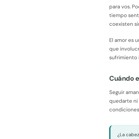
para vos. Po
tiempo senti
coexisten si
El amor es u
que involuc
sufrimiento 
Cuándo el
Seguir aman
quedarte ni
condiciones,
¿La cabez