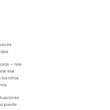
 veces
tapa.
guros — nos
urar esa
e los niños
nos.
situaciones
eso puede