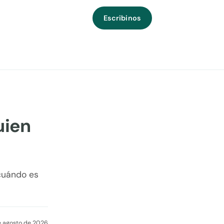
Escribinos
uien
 cuándo es
e agosto de 2026