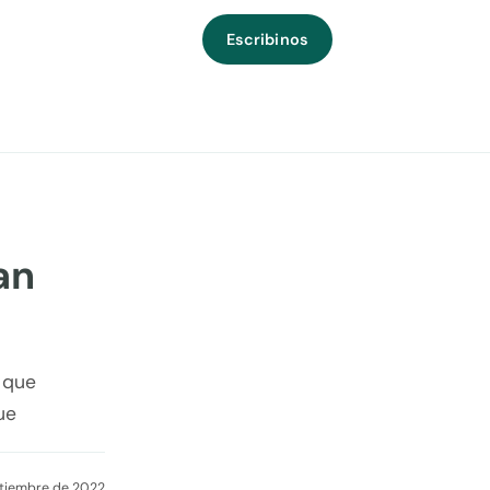
Escribinos
an
 que
ue
ptiembre de 2022