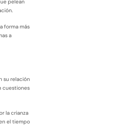
que pelean
ación.
una forma más
mas a
 su relación
n cuestiones
r la crianza
 en el tiempo