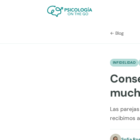
← Blog
INFIDELIDAD
Conse
much
Las parejas
recibimos a
Sofía Ro