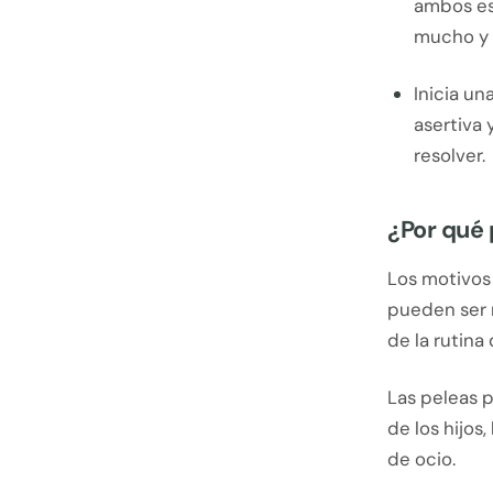
ambos es
mucho y e
Inicia un
asertiva
resolver.
¿Por qué 
Los motivos
pueden ser 
de la rutina 
Las peleas p
de los hijos
de ocio.