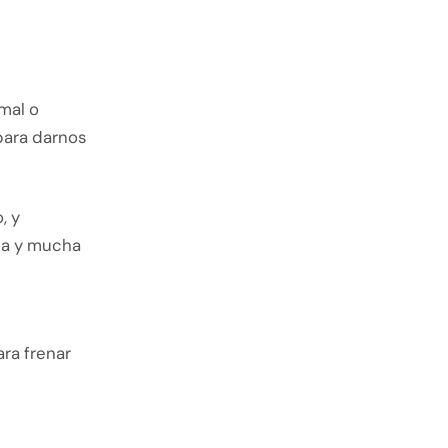
mal o
para darnos
, y
cia y mucha
ra frenar