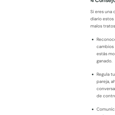
4 Consej
Si eres una
diario estos
malos tratos
Reconoce
cambios p
estás mo
ganado.
Regula t
pareja, 
conversa
de contro
Comuníca