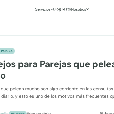
Blog
Tests
Servicios
Nosotros
PAREJA
jos para Parejas que pele
o
 que pelean mucho son algo corriente en las consultas
 diario, y esto es uno de los motivos más frecuentes q
ssello
16 de se
·
Psicóloga clínica
MN 62914