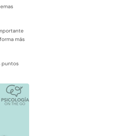
 temas
importante
 forma más
s puntos