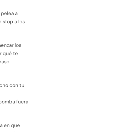
 pelea a
 stop a los
enzar los
r qué te
paso
ucho con tu
 bomba fuera
ía en que