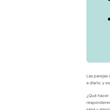
Las parejas
a diario, y 
¿Qué hacer 
responderem
sana y amoro