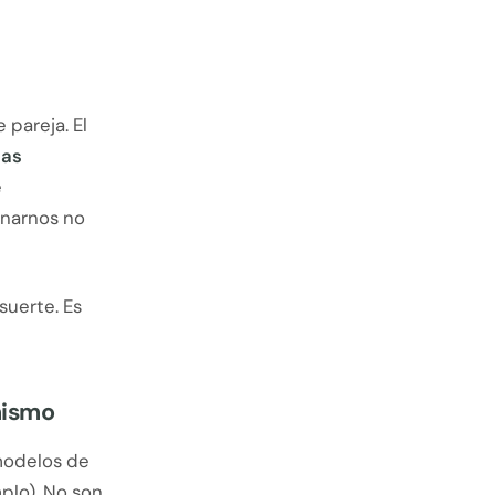
pareja. El
as
e
onarnos no
suerte. Es
mismo
 modelos de
plo). No son