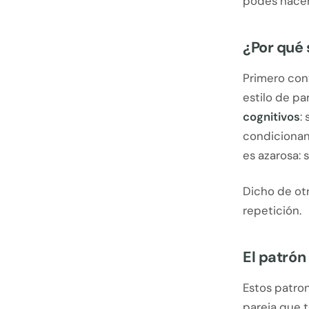
podés hacer
¿Por qué 
Primero con
estilo de pa
cognitivos
:
condicionan
es azarosa: 
Dicho de otr
repetición.
El patrón
Estos patron
pareja que t