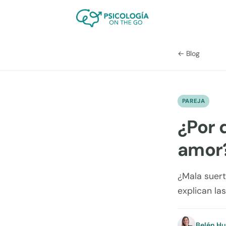
← Blog
PAREJA
¿Por 
amor?
¿Mala suert
explican la
Belén H