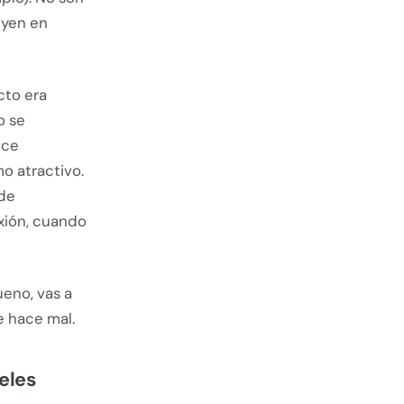
uyen en
cto era
o se
ece
o atractivo.
 de
xión, cuando
ueno, vas a
e hace mal.
eles