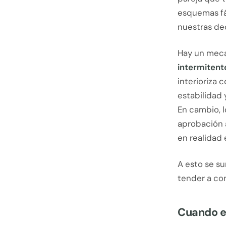
esquemas fá
nuestras dec
Hay un meca
intermitent
interioriza
estabilidad
En cambio, 
aprobación 
en realidad 
A esto se s
tender a con
Cuando el