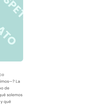
oco
jimos—? La
po de
 qué solemos
, y qué