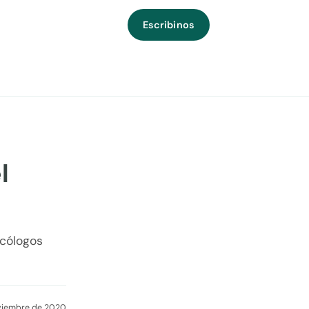
Escribinos
l
icólogos
viembre de 2020