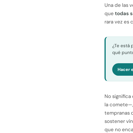
Una de las v
que
todas s
rara vez es 
¿Te está 
qué punto
Hacer e
No significa
la comete—, 
tempranas q
sostener vín
que no encaj