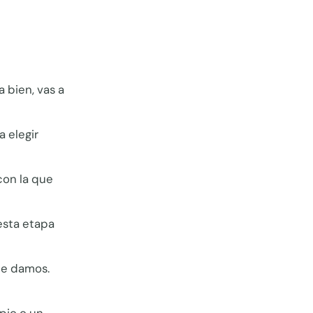
 bien, vas a
a elegir
con la que
 esta etapa
ue damos.