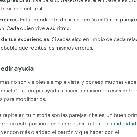
es presionar.
Evaluá si tu deseo de estar en pareja es pro
amiliar o cultural.
mpares.
Estar pendiente de si los demás están en pareja
ón. Cada quien vive a su ritmo.
de tus experiencias.
Si sacás algo en limpio de cada rela
obable que repitas los mismos errores.
edir ayuda
as no son visibles a simple vista, y por eso muchas vece
rselo”. La terapia ayuda a hacer conscientes esos patron
 para modificarlos.
se repite en tu historia son las parejas infieles, un buen pr
er qué está pasando es hacer nuestro
test de infidelidad
 ver con más claridad el patrón y qué hacer con él.