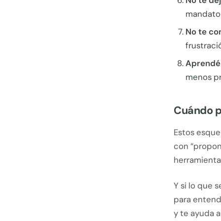
No te dej
mandato f
No te co
frustraci
Aprendé 
menos pr
Cuándo p
Estos esquem
con “proponé
herramientas
Y si lo que 
para entend
y te ayuda a