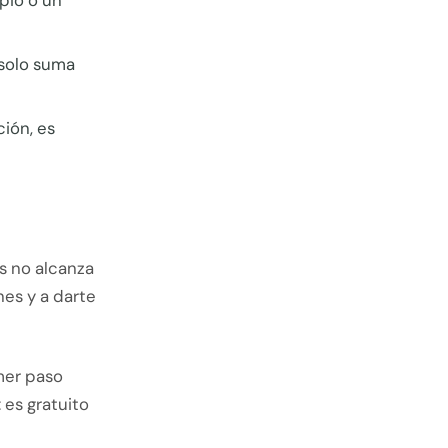
pio o un
 solo suma
ción, es
s no alcanza
es y a darte
imer paso
: es gratuito