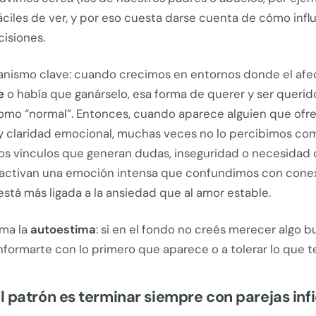
ciles de ver, y por eso cuesta darse cuenta de cómo infl
isiones.
nismo clave: cuando crecimos en entornos donde el afe
e
o había que ganárselo, esa forma de querer y ser querid
 como “normal”. Entonces, cuando aparece alguien que ofr
 y claridad emocional, muchas veces no lo percibimos com
los vínculos que generan dudas, inseguridad o necesidad
activan una emoción intensa que confundimos con cone
está más ligada a la ansiedad que al amor estable.
uma la
autoestima
: si en el fondo no creés merecer algo b
formarte con lo primero que aparece o a tolerar lo que t
 patrón es terminar siempre con parejas infi