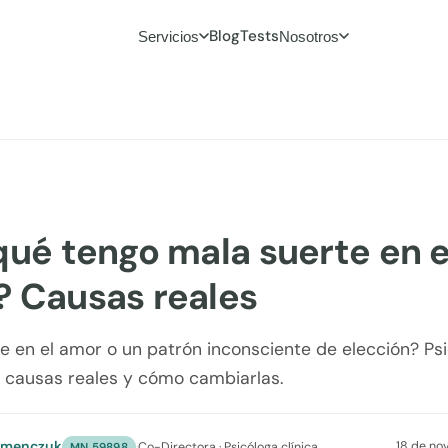
Blog
Tests
Servicios
Nosotros
qué tengo mala suerte en e
 Causas reales
e en el amor o un patrón inconsciente de elección? Ps
s causas reales y cómo cambiarlas.
umenczuk
18 de no
·
Co-Directora · Psicóloga clínica
MN 59898