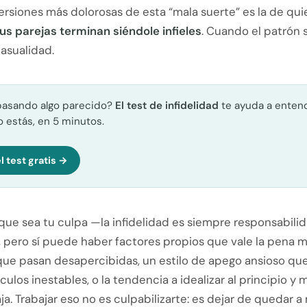
ersiones más dolorosas de esta “mala suerte” es la de qui
us parejas terminan siéndole infieles
. Cuando el patrón s
casualidad.
pasando algo parecido?
El test de infidelidad
te ayuda a enten
 estás, en 5 minutos.
l test gratis →
 que sea tu culpa —la infidelidad es siempre responsabili
pero sí puede haber factores propios que vale la pena mi
ue pasan desapercibidas, un estilo de apego ansioso que 
culos inestables, o la tendencia a idealizar al principio y m
a. Trabajar eso no es culpabilizarte: es dejar de quedar 