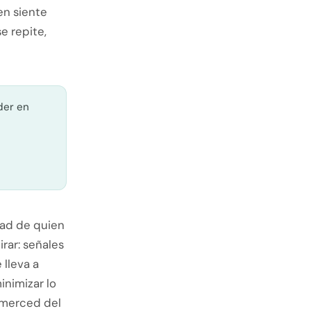
en siente
e repite,
der en
dad de quien
rar: señales
lleva a
inimizar lo
a merced del