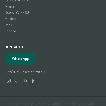
Latinos en EEUU
Miami
Nueva York · NJ
México
Perú
España
CONTACTO
WhatsApp
hola@psicologiaonthego.com
© 2026 Psicología On The Go · Todos los derechos reservados