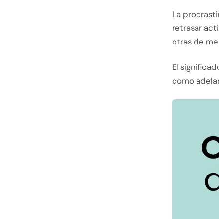
La procrast
retrasar ac
otras de me
El significa
como adelan