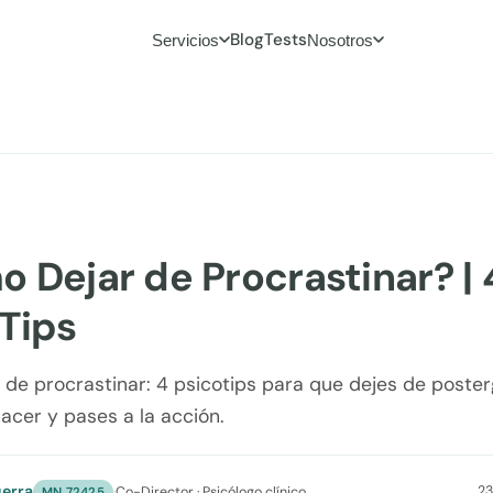
Blog
Tests
Servicios
Nosotros
 Dejar de Procrastinar? | 
Tips
de procrastinar: 4 psicotips para que dejes de poster
acer y pases a la acción.
erra
23
·
Co-Director · Psicólogo clínico
MN 72425