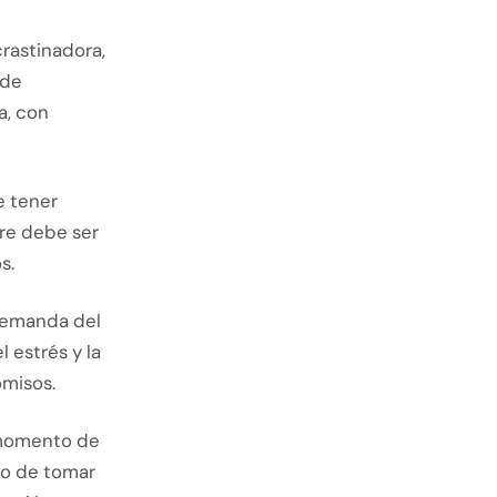
rastinadora,
 de
a, con
e tener
re debe ser
s.
 demanda del
 estrés y la
omisos.
 momento de
do de tomar