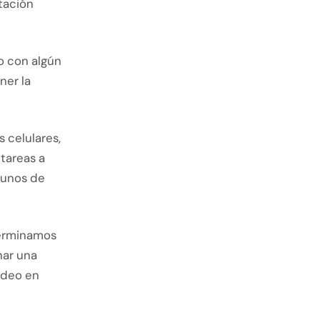
ntación
o con algún
ner la
 celulares,
tareas a
lgunos de
terminamos
nar una
ideo en