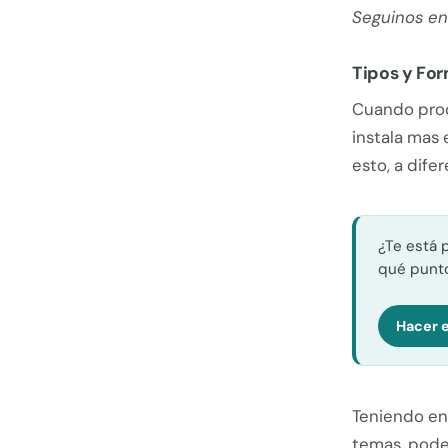
Seguinos en
Tipos y For
Cuando proc
instala mas 
esto, a dife
¿Te está 
qué punto
Hacer e
Teniendo en 
temas, pode