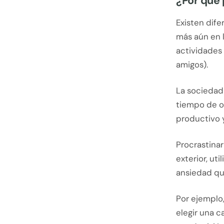
¿Por qué
Existen dife
más aún en 
actividades 
amigos).
La sociedad
tiempo de o
productivo 
Procrastina
exterior, ut
ansiedad qu
Por ejemplo
elegir una 