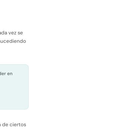
ada vez se
 sucediendo
der en
n de ciertos