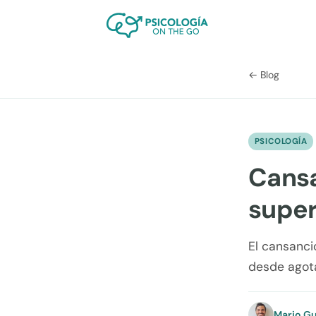
← Blog
PSICOLOGÍA
Cansa
super
El cansanci
desde agot
Mario Gu