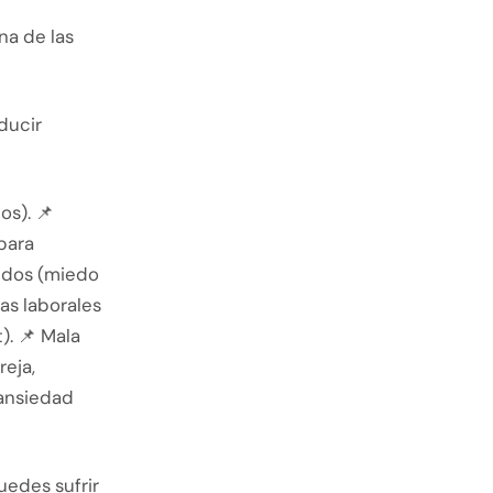
na de las
ducir
os). 📌
para
ridos (miedo
as laborales
). 📌 Mala
reja,
 ansiedad
uedes sufrir