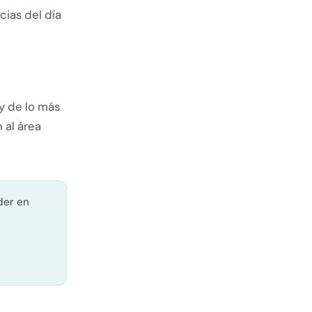
cias del día
y de lo más
 al área
der en