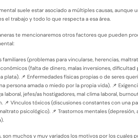
mental suele estar asociado a múltiples causas, aunque u
es el trabajo y todo lo que respecta a esa área.
neras te mencionaremos otros factores que pueden pro
ental:
s familiares (problemas para vincularse, herencias, maltrat
onómicos (falta de dinero, malas inversiones, dificultad 
la plata). 📌 Enfermedades físicas propias o de seres que
na persona amada o miedo por la propia vida). 📌 Exigenci
 laboral, jefes/as hostigadores, mal clima laboral, burnout
. 📌 Vínculos tóxicos (discusiones constantes con una pa
 maltrato psicológico). 📌 Trastornos mentales (depresión,
).
, son muchos y muy variados los motivos por los cuales p