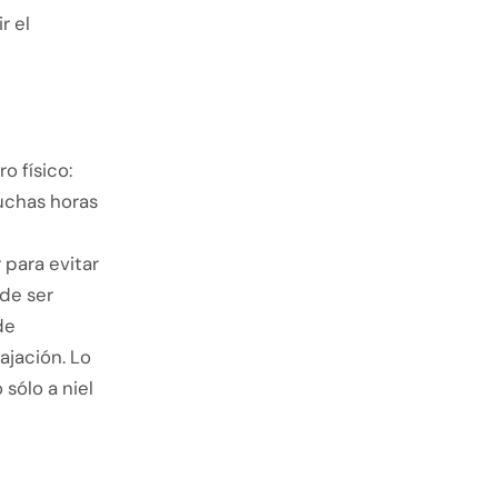
r el
o físico:
uchas horas
para evitar
de ser
de
ajación. Lo
sólo a niel