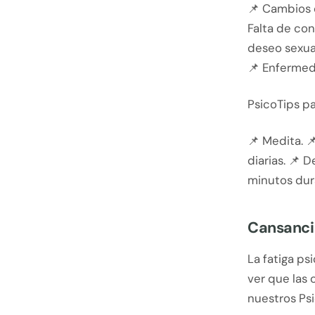
📌 Cambios c
Falta de con
deseo sexual
📌 Enfermed
PsicoTips p
📌 Medita. 
diarias. 📌 
minutos dura
Cansanci
La fatiga ps
ver que las
nuestros Psi