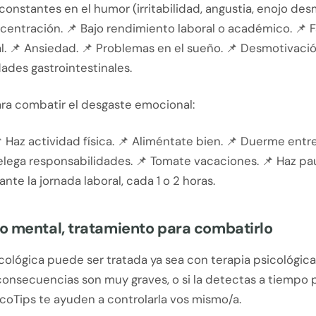
onstantes en el humor (irritabilidad, angustia, enojo des
centración. 📌 Bajo rendimiento laboral o académico. 📌 F
. 📌 Ansiedad. 📌 Problemas en el sueño. 📌 Desmotivación
ades gastrointestinales.
ara combatir el desgaste emocional:
 Haz actividad física. 📌 Aliméntate bien. 📌 Duerme entre
Delega responsabilidades. 📌 Tomate vacaciones. 📌 Haz pa
nte la jornada laboral, cada 1 o 2 horas.
o mental, tratamiento para combatirlo
icológica puede ser tratada ya sea con terapia psicológic
 consecuencias son muy graves, o si la detectas a tiempo
coTips te ayuden a controlarla vos mismo/a.