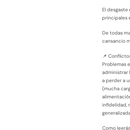
El desgaste 
principales 
De todas ma
cansancio m
📌 Conflicto
Problemas ec
administrar 
a perder a u
(mucha carga
alimentación
infidelidad,
generalizada
Como leerás