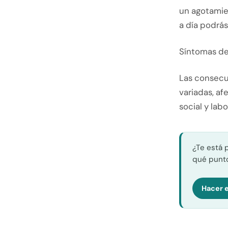
un agotamien
a día podrá
Síntomas de
Las consecu
variadas, af
social y labo
¿Te está 
qué punto
Hacer e