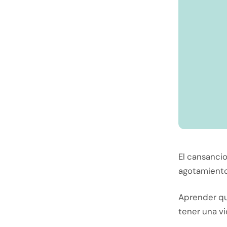
El cansanci
agotamiento
Aprender qu
tener una vi