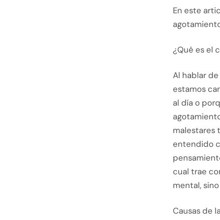
En este art
agotamiento
¿Qué es el 
Al hablar de
estamos can
al día o po
agotamiento
malestares t
entendido c
pensamiento
cual trae co
mental, sino
Causas de la