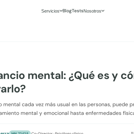
Blog
Tests
Servicios
Nosotros
ncio mental: ¿Qué es y c
arlo?
o mental cada vez más usual en las personas, puede p
amiento mental y emocional hasta enfermedades físic
erra
1
·
Co-Director · Psicólogo clínico
MN 72425