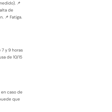
medido). 📌
alta de
. 📌 Fatiga.
 7 y 9 horas
usa de 10/15
a en caso de
 puede que