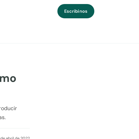
Escribinos
ómo
roducir
as.
1 de abril de 2022