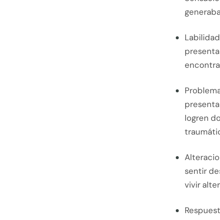
generaba
Labilida
presentar
encontra
Problemas
presentar
logren do
traumáti
Alteraci
sentir de
vivir alt
Respuesta