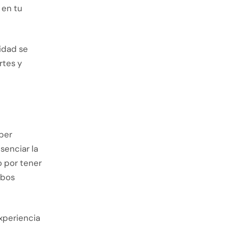
 en tu
idad se
rtes y
aber
senciar la
o por tener
mbos
experiencia