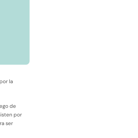
por la
uego de
isten por
ra ser