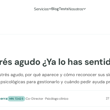
Blog
Tests
Servicios
Nosotros
trés agudo ¿Ya lo has senti
strés agudo, por qué aparece y cómo reconocer sus s
 psicológicas para gestionarlo y cuándo pedir ayuda pr
erra
27
·
Co-Director · Psicólogo clínico
MN 72425