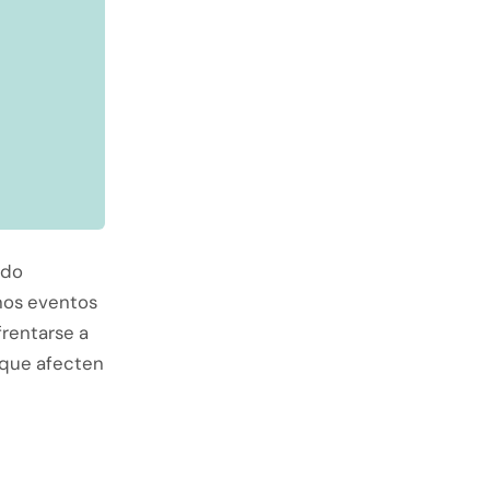
ado
nos eventos
frentarse a
 que afecten