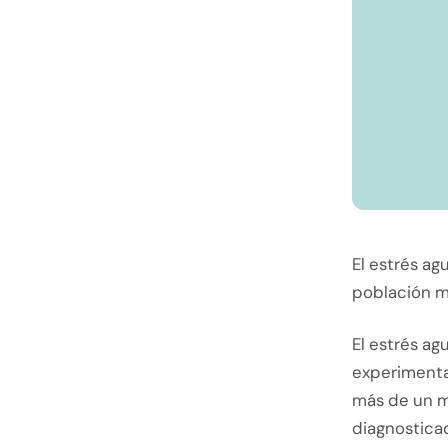
El estrés a
población m
El estrés ag
experimentar
más de un me
diagnostica