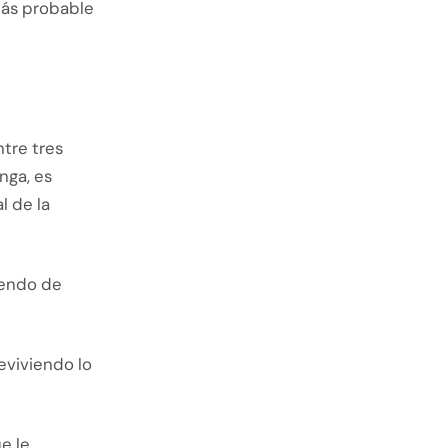
más probable
ntre tres
nga, es
l de la
iendo de
eviviendo lo
e le