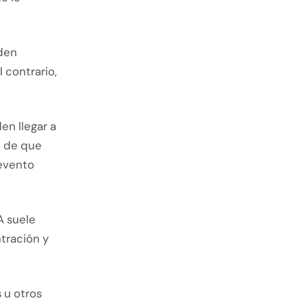
eden
 contrario,
en llegar a
o de que
 evento
A suele
tración y
 u otros