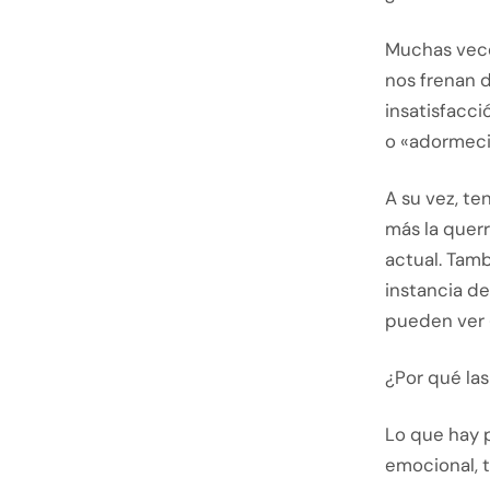
Muchas veces
nos frenan d
insatisfacci
o «adormeci
A su vez, te
más la querr
actual. Tamb
instancia de
pueden ver «
¿Por qué las
Lo que hay 
emocional, 