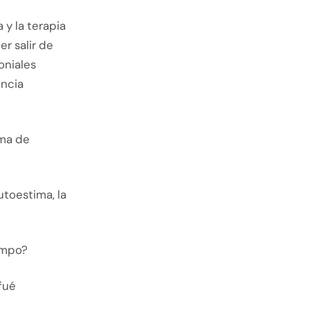
y la terapia
r salir de
oniales
ncia
rma de
utoestima, la
empo?
fué