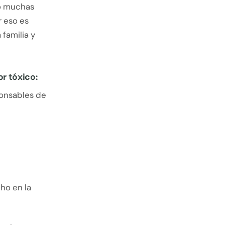
ro muchas
r eso es
familia y
or tóxico:
ponsables de
ho en la