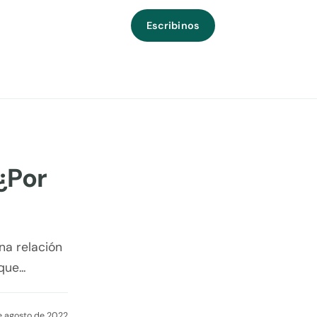
Escribinos
¿Por
na relación
ue...
e agosto de 2022