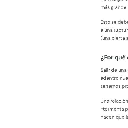
más grande.
Esto se deb
a una ruptu
(una cierta 
¿Por qué e
Salir de una
adentro nue
tenemos pro
Una relació
«tormenta p
hacen que l