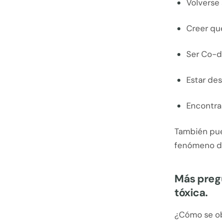
Volverse 
Creer qu
Ser Co-d
Estar des
Encontra
También pue
fenómeno de
Más pregu
tóxica.
¿Cómo se obt