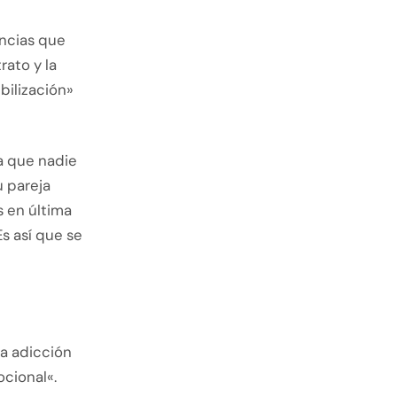
encias que
rato y la
bilización»
a que nadie
u pareja
s en última
Es así que se
na adicción
cional«.