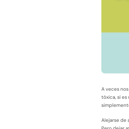
A veces nos 
tóxica, si e
simplemente
Alejarse de 
Pero dejar a