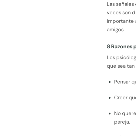
Las señales 
veces son di
importante a
amigos.
8 Razones p
Los psicólog
que sea tan d
Pensar q
Creer que
No quere
pareja.