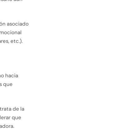
ión asociado
emocional
es, etc.).
no hacia
s que
rata de la
derar que
adora.