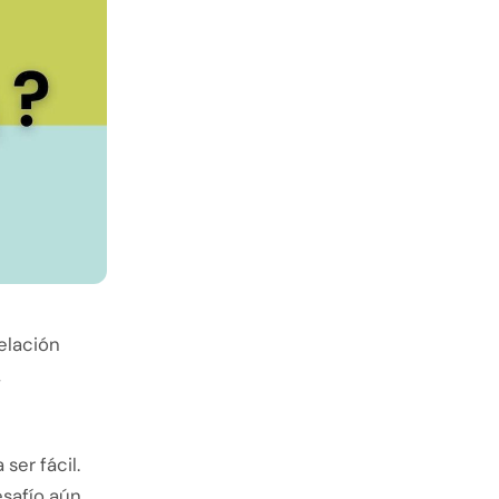
elación
,
ser fácil.
esafío aún