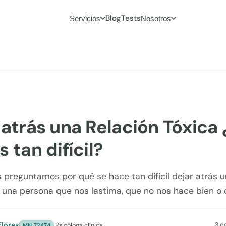
Blog
Tests
Servicios
Nosotros
 atrás una Relación Tóxica 
 tan difícil?
 preguntamos por qué se hace tan difícil dejar atrás u
es una persona que nos lastima, que no nos hace bien o q
lores
3 d
·
Psicóloga clínica
MN 72474