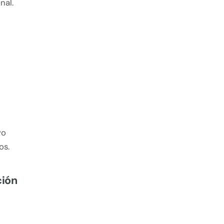
nal.
vo
os.
ción