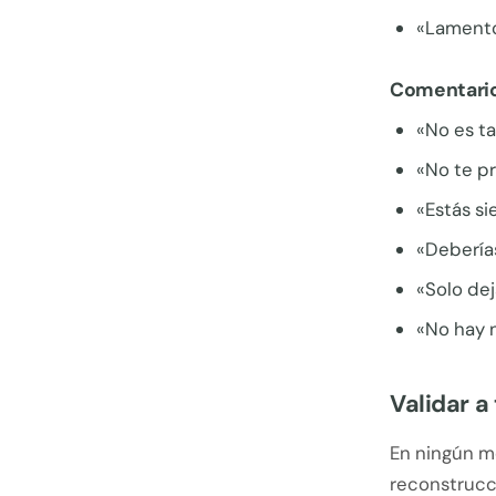
«Lamento
Comentarios
«No es ta
«No te p
«Estás si
«Debería
«Solo dej
«No hay n
Validar a
En ningún mo
reconstrucci