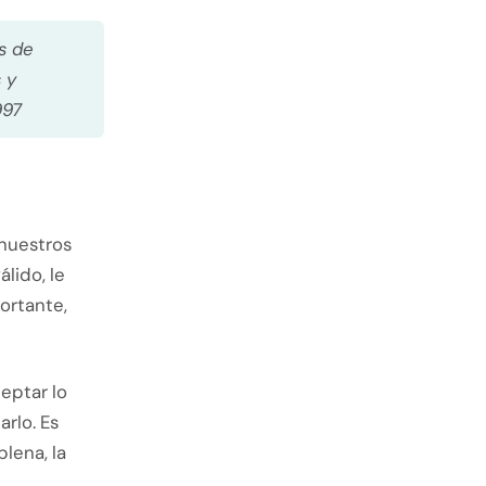
s de
 y
997
 nuestros
lido, le
ortante,
eptar lo
arlo. Es
lena, la