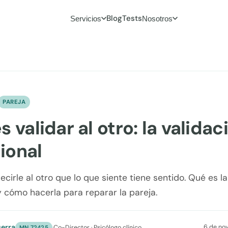
Blog
Tests
Servicios
Nosotros
PAREJA
 validar al otro: la validac
ional
ecirle al otro que lo que siente tiene sentido. Qué es la
 cómo hacerla para reparar la pareja.
erra
6 de no
·
Co-Director · Psicólogo clínico
MN 72425