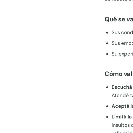
Qué se va
Sus condu
Sus emoc
Su experi
Cómo vali
Escuchá
Atendé ta
Aceptá
l
Limitá l
insultos 