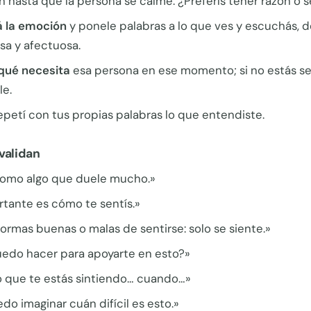
n hasta que la persona se calme. ¿Preferís tener razón o s
á la emoción
y ponele palabras a lo que ves y escuchás, 
sa y afectuosa.
qué necesita
esa persona en ese momento; si no estás se
le.
epetí con tus propias palabras lo que entendiste.
validan
omo algo que duele mucho.»
rtante es cómo te sentís.»
ormas buenas o malas de sentirse: solo se siente.»
edo hacer para apoyarte en esto?»
 que te estás sintiendo… cuando…»
do imaginar cuán difícil es esto.»