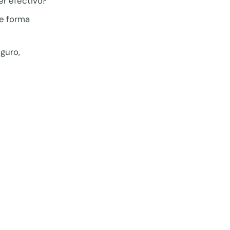
er efectivo?
de forma
guro,