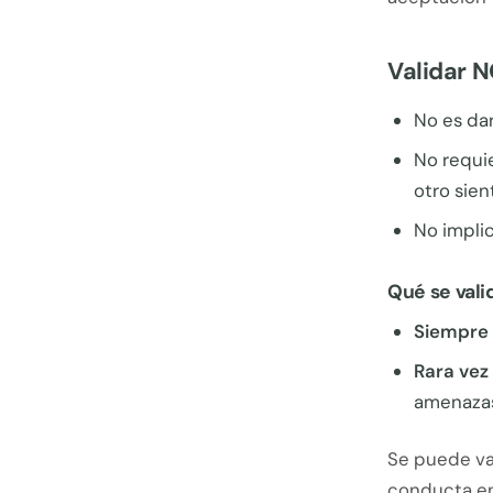
Validar 
No es dar
No requi
otro sien
No impli
Qué se vali
Siempre 
Rara vez 
amenazas
Se puede val
conducta en 