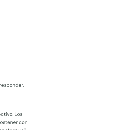
 responder.
ctivo. Los
 sostener con