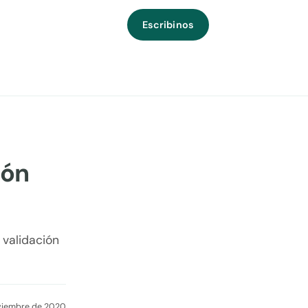
Escribinos
ión
 validación
viembre de 2020