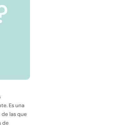
s
nte. Es una
 de las que
s de