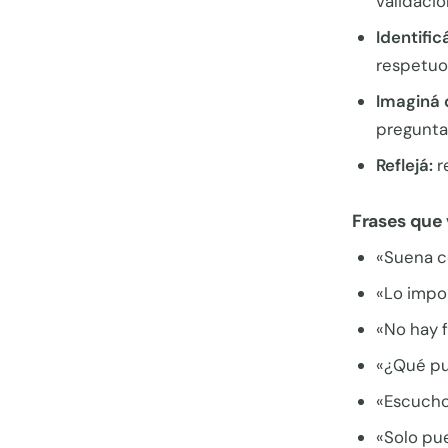
validació
Identific
respetuo
Imaginá 
pregunta
Reflejá:
r
Frases que 
«Suena c
«Lo impo
«No hay f
«¿Qué pu
«Escucho
«Solo pue