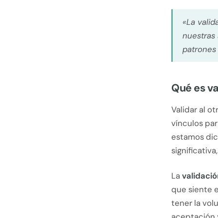
«La valid
nuestras
patrones
Qué es va
Validar al 
vínculos par
estamos dici
significativa
La
validaci
que siente e
tener la vol
aceptación y