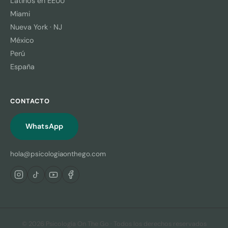
Latinos en EEUU
Miami
Nueva York · NJ
México
Perú
España
CONTACTO
WhatsApp
hola@psicologiaonthego.com
© 2026 Psicología On The Go · Todos los derechos reservados