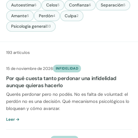
Autoestima
Celos
Confianza
Separación
6
5
6
5
Amante
Perdón
Culpa
5
4
2
Psicología general
33
193 artículos
15 de noviembre de 2026
INFIDELIDAD
Por qué cuesta tanto perdonar una infidelidad
aunque quieras hacerlo
Querés perdonar pero no podés. No es falta de voluntad: el
perdón no es una decisión. Qué mecanismos psicológicos lo
bloquean y cómo avanzar.
Leer →