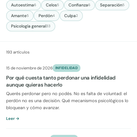
Autoestima
Celos
Confianza
Separación
6
5
6
5
Amante
Perdón
Culpa
5
4
2
Psicología general
33
193 artículos
15 de noviembre de 2026
INFIDELIDAD
Por qué cuesta tanto perdonar una infidelidad
aunque quieras hacerlo
Querés perdonar pero no podés. No es falta de voluntad: el
perdón no es una decisión. Qué mecanismos psicológicos lo
bloquean y cómo avanzar.
Leer →