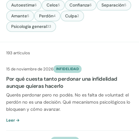
Autoestima
Celos
Confianza
Separación
6
5
6
5
Amante
Perdón
Culpa
5
4
2
Psicología general
33
193 artículos
15 de noviembre de 2026
INFIDELIDAD
Por qué cuesta tanto perdonar una infidelidad
aunque quieras hacerlo
Querés perdonar pero no podés. No es falta de voluntad: el
perdón no es una decisión. Qué mecanismos psicológicos lo
bloquean y cómo avanzar.
Leer →