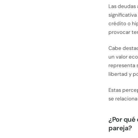
Las deudas 
significativ
crédito o hi
provocar te
Cabe destaca
un valor eco
representa s
libertad y p
Estas perce
se relaciona
¿Por qué 
pareja?