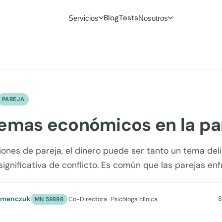
Blog
Tests
Servicios
Nosotros
PAREJA
emas económicos en la pa
ciones de pareja, el dinero puede ser tanto un tema de
significativa de conflicto. Es común que las parejas en
umenczuk
8
·
Co-Directora · Psicóloga clínica
MN 59898