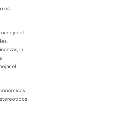
o es
manejar el
les.
nanzas, la
s
ejar el
económicas.
estereotipos