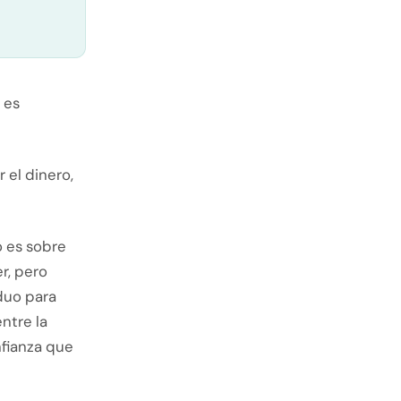
 es
 el dinero,
o es sobre
er, pero
duo para
entre la
nfianza que