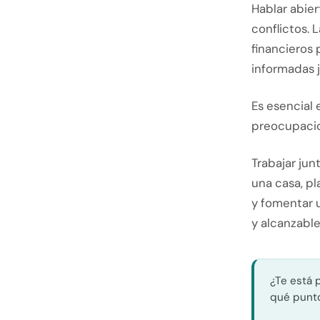
Hablar abie
conflictos. 
financieros 
informadas j
Es esencial
preocupacion
Trabajar ju
una casa, pl
y fomentar 
y alcanzable
¿Te está 
qué punto