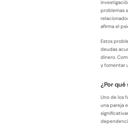
investigació
problemas so
relacionados
afirma el p
Estos proble
deudas acum
dinero. Com
y fomentar 
¿Por qué
Uno de los 
una pareja e
significativ
dependencia