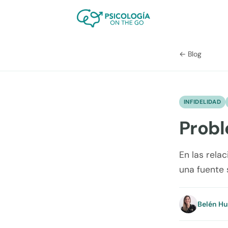
← Blog
INFIDELIDAD
Probl
En las rela
una fuente 
Belén H