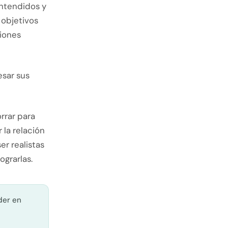
entendidos y
 objetivos
siones
sar sus
rrar para
 la relación
r realistas
grarlas.
der en