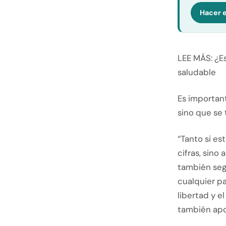
Hacer e
LEE MÁS: ¿Es
saludable
Es importan
sino que se
“Tanto si es
cifras, sino
también segu
cualquier par
libertad y e
también apo