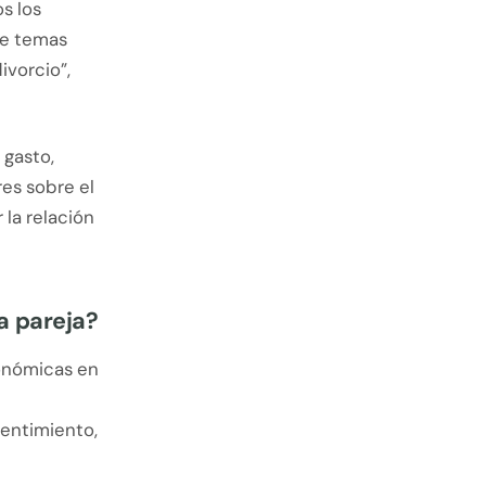
s los
de temas
ivorcio”,
 gasto,
es sobre el
la relación
a pareja?
onómicas en
sentimiento,