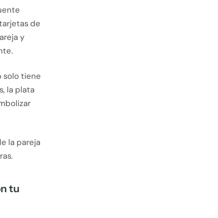
uente
tarjetas de
areja y
nte.
 solo tiene
 la plata
mbolizar
e la pareja
ras.
n tu