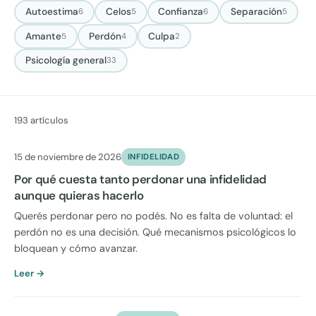
Autoestima
Celos
Confianza
Separación
6
5
6
5
Amante
Perdón
Culpa
5
4
2
Psicología general
33
193 artículos
15 de noviembre de 2026
INFIDELIDAD
Por qué cuesta tanto perdonar una infidelidad
aunque quieras hacerlo
Querés perdonar pero no podés. No es falta de voluntad: el
perdón no es una decisión. Qué mecanismos psicológicos lo
bloquean y cómo avanzar.
Leer →