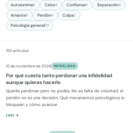
Autoestima
Celos
Confianza
Separación
6
5
6
5
Amante
Perdón
Culpa
5
4
2
Psicología general
33
193 artículos
15 de noviembre de 2026
INFIDELIDAD
Por qué cuesta tanto perdonar una infidelidad
aunque quieras hacerlo
Querés perdonar pero no podés. No es falta de voluntad: el
perdón no es una decisión. Qué mecanismos psicológicos lo
bloquean y cómo avanzar.
Leer →