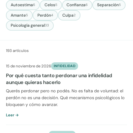
Autoestima
Celos
Confianza
Separación
6
5
6
5
Amante
Perdón
Culpa
5
4
2
Psicología general
33
193 artículos
15 de noviembre de 2026
INFIDELIDAD
Por qué cuesta tanto perdonar una infidelidad
aunque quieras hacerlo
Querés perdonar pero no podés. No es falta de voluntad: el
perdón no es una decisión. Qué mecanismos psicológicos lo
bloquean y cómo avanzar.
Leer →