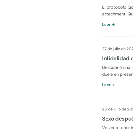
El protocolo Go
attachment. Qué
Leer →
27 de julio de 20
Infidelidad 
Descubrió una i
duele en prese
Leer →
20 de julio de 2
Sexo despué
Volver a tener 