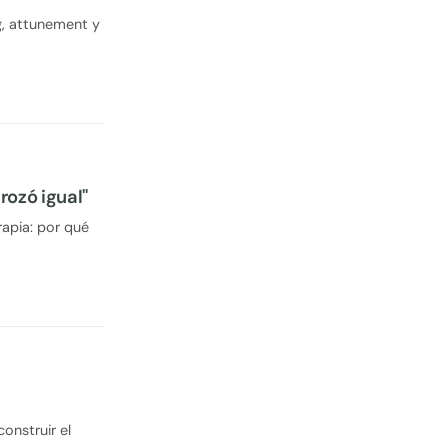
g, attunement y
rozó igual"
rapia: por qué
onstruir el