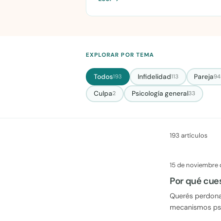
EXPLORAR POR TEMA
Todos
Infidelidad
Pareja
193
113
94
Culpa
Psicología general
2
33
193 artículos
15 de noviembre
Por qué cue
Querés perdonar
mecanismos psi