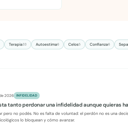
Terapia
Autoestima
Celos
Confianza
Sepa
33
6
5
6
 de 2026
INFIDELIDAD
sta tanto perdonar una infidelidad aunque quieras h
 pero no podés. No es falta de voluntad: el perdón no es una deci
cológicos lo bloquean y cómo avanzar.