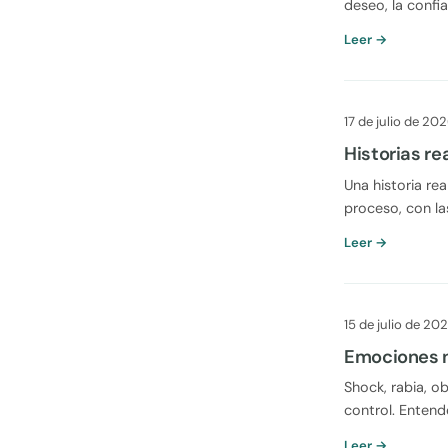
deseo, la confia
Leer →
17 de julio de 20
Historias re
Una historia re
proceso, con la
Leer →
15 de julio de 20
Emociones n
Shock, rabia, o
control. Entend
Leer →