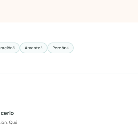
ración
Amante
Perdón
5
5
4
acerlo
sión. Qué