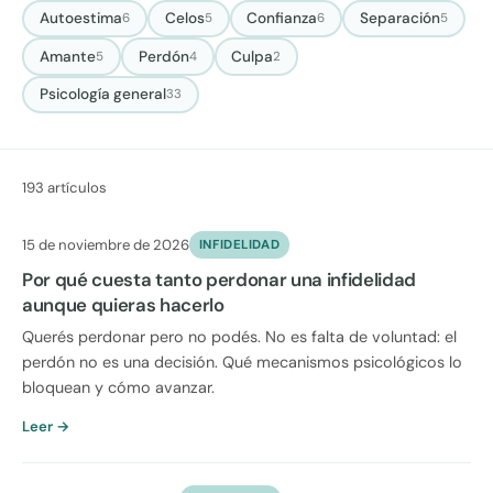
Autoestima
Celos
Confianza
Separación
6
5
6
5
Amante
Perdón
Culpa
5
4
2
Psicología general
33
193 artículos
15 de noviembre de 2026
INFIDELIDAD
Por qué cuesta tanto perdonar una infidelidad
aunque quieras hacerlo
Querés perdonar pero no podés. No es falta de voluntad: el
perdón no es una decisión. Qué mecanismos psicológicos lo
bloquean y cómo avanzar.
Leer →