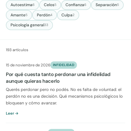
Autoestima
Celos
Confianza
Separación
6
5
6
5
Amante
Perdón
Culpa
5
4
2
Psicología general
33
193 artículos
15 de noviembre de 2026
INFIDELIDAD
Por qué cuesta tanto perdonar una infidelidad
aunque quieras hacerlo
Querés perdonar pero no podés. No es falta de voluntad: el
perdón no es una decisión. Qué mecanismos psicológicos lo
bloquean y cómo avanzar.
Leer →