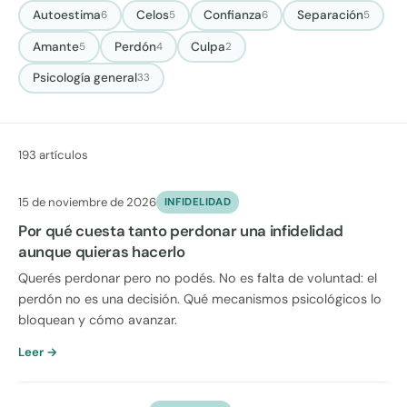
Autoestima
Celos
Confianza
Separación
6
5
6
5
Amante
Perdón
Culpa
5
4
2
Psicología general
33
193 artículos
15 de noviembre de 2026
INFIDELIDAD
Por qué cuesta tanto perdonar una infidelidad
aunque quieras hacerlo
Querés perdonar pero no podés. No es falta de voluntad: el
perdón no es una decisión. Qué mecanismos psicológicos lo
bloquean y cómo avanzar.
Leer →