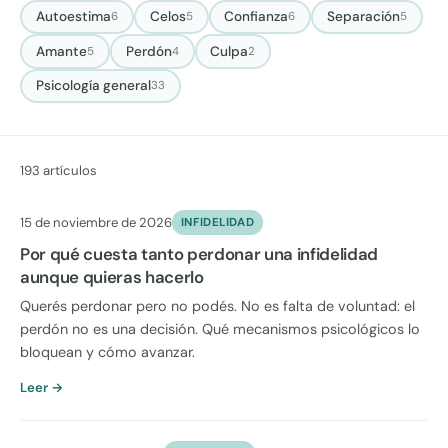
Autoestima
Celos
Confianza
Separación
6
5
6
5
Amante
Perdón
Culpa
5
4
2
Psicología general
33
193 artículos
15 de noviembre de 2026
INFIDELIDAD
Por qué cuesta tanto perdonar una infidelidad
aunque quieras hacerlo
Querés perdonar pero no podés. No es falta de voluntad: el
perdón no es una decisión. Qué mecanismos psicológicos lo
bloquean y cómo avanzar.
Leer →