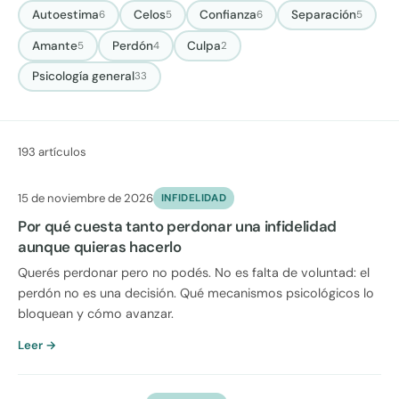
Autoestima
Celos
Confianza
Separación
6
5
6
5
Amante
Perdón
Culpa
5
4
2
Psicología general
33
193 artículos
15 de noviembre de 2026
INFIDELIDAD
Por qué cuesta tanto perdonar una infidelidad
aunque quieras hacerlo
Querés perdonar pero no podés. No es falta de voluntad: el
perdón no es una decisión. Qué mecanismos psicológicos lo
bloquean y cómo avanzar.
Leer →